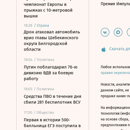
Премия Импул
чемпионат Европы в
прыжках с 10-метровой
вышки
18:28
/
Страна
Дрон атаковал автомобиль
врио главы Шебекинского
округа Белгородской
Скачать дл
области
18:04
/ Политика
Путин поблагодарил 76-ю
Любое использов
дивизию ВДВ за боевую
правил перепеч
работу
Новости, аналити
18:03
/ Политика
данном сайте, не
Средства ПВО в течение дня
продаже каких-л
сбили 281 беспилотник ВСУ
На информацион
17:50
/ Общество
технологии (инф
Первая в истории 500-
на основе сбора,
балльница ЕГЭ поступила в
предпочтениям п