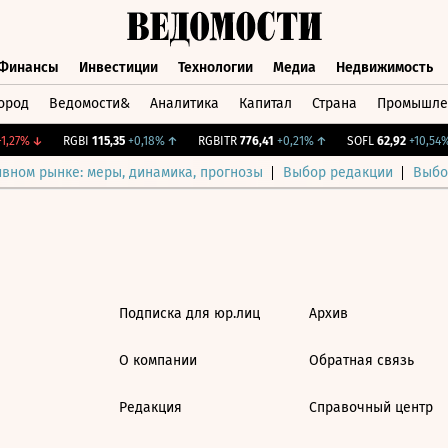
Финансы
Инвестиции
Технологии
Медиа
Недвижимость
ород
Ведомости&
Аналитика
Капитал
Страна
Промышле
а
Финансы
Инвестиции
Технологии
Медиа
Недвижимос
,27%
↓
RGBI
115,35
+0,18%
↑
RGBITR
776,41
+0,21%
↑
SOFL
62,92
+10,54%
ивном рынке: меры, динамика, прогнозы
Выбор редакции
Выбо
Подписка для юр.лиц
Архив
О компании
Обратная связь
Редакция
Справочный центр