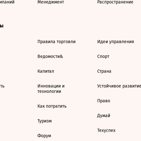
мпаний
Менеджмент
Распространение
ты
Правила торговли
Идеи управления
Ведомости&
Спорт
Капитал
Страна
ть
Инновации и
Устойчивое развити
технологии
Право
Как потратить
Думай
Туризм
Техуспех
Форум