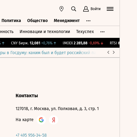
Войти
Политика
Общество
Менеджмент
нность
Инновации и технологии
Техуспех
ть
Политика
Общество
Менеджмент
↑
CNY Бирж.
12,081
+0,76%
↑
IMOEX
2 285,88
-0,69%
↓
RTSI
884,56
-1,27
ры в Госдуму: каким был и будет российский парламент
Война н
Контакты
127018, г. Москва, ул. Полковая, д. 3, стр. 1
На карте
+7 495 956-34-58