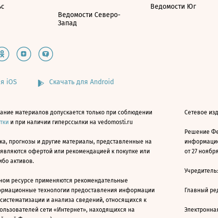
ьс
Ведомости Юг
Ведомости Северо-
Запад
я iOS
Скачать для Android
ание материалов допускается только при соблюдении
Сетевое изд
атки
и при наличии гиперссылки на vedomosti.ru
Решение Фе
ка, прогнозы и другие материалы, представленные на
информацио
 являются офертой или рекомендацией к покупке или
от 27 ноября
ибо активов.
Учредитель
ном ресурсе применяются рекомендательные
ормационные технологии предоставления информации
Главный ре
 систематизации и анализа сведений, относящихся к
ользователей сети «Интернет», находящихся на
Электронна