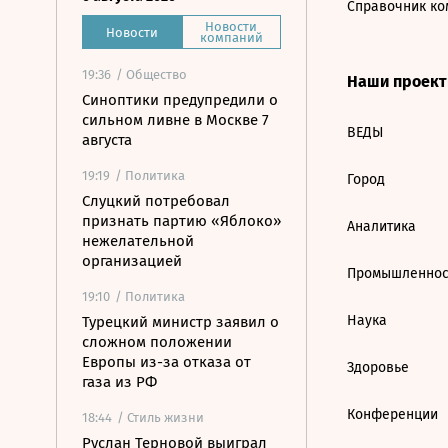
Справочник ко
Новости
Новости
компаний
19:36
/ Общество
Наши проек
Синоптики предупредили о
сильном ливне в Москве 7
ВЕДЫ
августа
19:19
/ Политика
Город
Слуцкий потребовал
признать партию «Яблоко»
Аналитика
нежелательной
организацией
Промышленнос
19:10
/ Политика
Наука
Турецкий министр заявил о
сложном положении
Европы из-за отказа от
Здоровье
газа из РФ
Конференции
18:44
/ Стиль жизни
Руслан Терновой выиграл