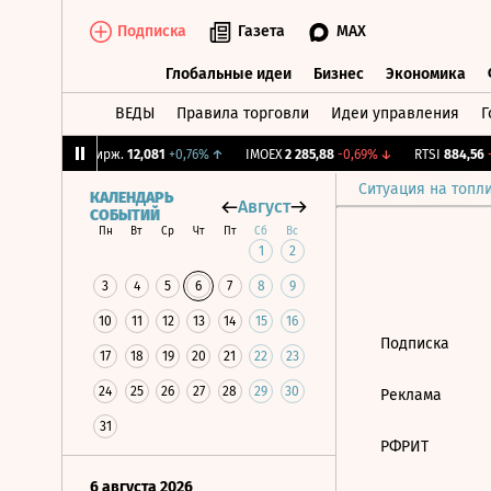
Подписка
Газета
MAX
Глобальные идеи
Бизнес
Экономика
ВЕДЫ
Правила торговли
Идеи управления
Г
Глобальные идеи
Бизнес
Экономик
54%
↑
CNY Бирж.
12,081
+0,76%
↑
IMOEX
2 285,88
-0,69%
↓
RTSI
884,56
-1
Ситуация на топл
КАЛЕНДАРЬ
Август
СОБЫТИЙ
Пн
Вт
Ср
Чт
Пт
Сб
Вс
1
2
3
4
5
6
7
8
9
10
11
12
13
14
15
16
Подписка
17
18
19
20
21
22
23
24
25
26
27
28
29
30
Реклама
31
РФРИТ
6 августа 2026