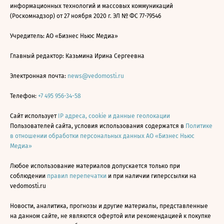
информационных технологий и массовых коммуникаций
(Роскомнадзор) от 27 ноября 2020 г. ЭЛ № ФС 77-79546
Учредитель: АО «Бизнес Ньюс Медиа»
Главный редактор: Казьмина Ирина Сергеевна
Электронная почта:
news@vedomosti.ru
Телефон:
+7 495 956-34-58
Сайт использует
IP адреса, cookie и данные геолокации
Пользователей сайта, условия использования содержатся в
Политике
в отношении обработки персональных данных АО «Бизнес Ньюс
Медиа»
Любое использование материалов допускается только при
соблюдении
правил перепечатки
и при наличии гиперссылки на
vedomosti.ru
Новости, аналитика, прогнозы и другие материалы, представленные
на данном сайте, не являются офертой или рекомендацией к покупке