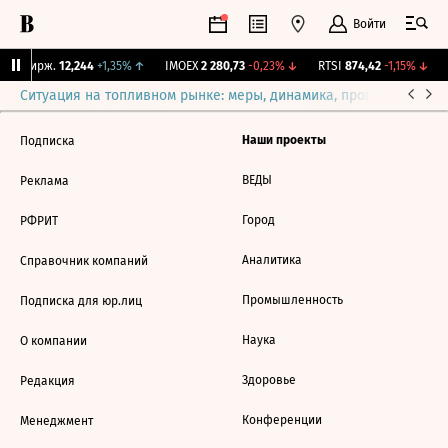
Войти
NY Бирж.
12,244
+1,35%
↑
IMOEX
2 280,73
-0,23%
↓
RTSI
874,42
-1,15%
↓
Ситуация на топливном рынке: меры, динамика, прогнозы
Выб
Наши проекты
Подписка
ВЕДЫ
Реклама
Город
РФРИТ
Аналитика
Справочник компаний
Промышленность
Подписка для юр.лиц
Наука
О компании
Здоровье
Редакция
Конференции
Менеджмент