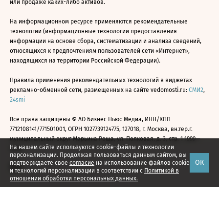
или продаже каких-либо активов.
На информационном ресурсе применяются рекомендательные
технологии (информационные технологии предоставления
информации на основе сбора, систематизации и анализа сведений,
относящихся к предпочтениям пользователей сети «Интернет»,
находящихся на территории Российской Федерации).
Правила применения рекомендательных технологий в виджетах
рекламно-обменной сети, размещенных на сайте vedomosti.ru:
СМИ2
,
24smi
Все права защищены © АО Бизнес Ньюс Медиа, ИНН/КПП
7712108141/771501001, ОГРН 1027739124775, 127018, г. Москва, вн.тер.г.
муниципальный округ Марьина Роща, ул. Полковая, д. 3, стр. 1 1999—
На нашем сайте используются cookie-файлы и технологии
2026
персонализации. Продолжая пользоваться данным сайтом, вы
ОК
подтверждаете свое
согласие
на использование файлов cookie
и технологий персонализации в соответствии с
Политикой в
отношении обработки персональных данных.