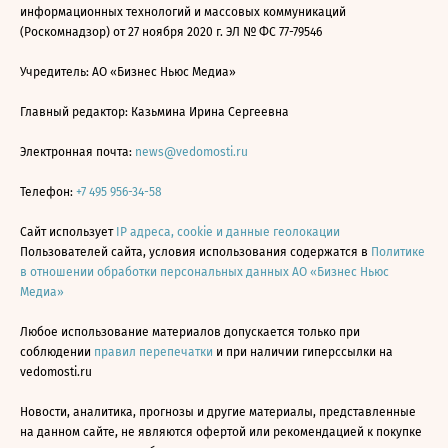
информационных технологий и массовых коммуникаций
(Роскомнадзор) от 27 ноября 2020 г. ЭЛ № ФС 77-79546
Учредитель: АО «Бизнес Ньюс Медиа»
Главный редактор: Казьмина Ирина Сергеевна
Электронная почта:
news@vedomosti.ru
Телефон:
+7 495 956-34-58
Сайт использует
IP адреса, cookie и данные геолокации
Пользователей сайта, условия использования содержатся в
Политике
в отношении обработки персональных данных АО «Бизнес Ньюс
Медиа»
Любое использование материалов допускается только при
соблюдении
правил перепечатки
и при наличии гиперссылки на
vedomosti.ru
Новости, аналитика, прогнозы и другие материалы, представленные
на данном сайте, не являются офертой или рекомендацией к покупке