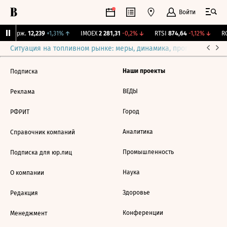
Войти
NY Бирж.
12,239
+1,31%
↑
IMOEX
2 281,31
-0,2%
↓
RTSI
874,64
-1,12%
↓
RG
Ситуация на топливном рынке: меры, динамика, прогнозы
Выб
Наши проекты
Подписка
ВЕДЫ
Реклама
Город
РФРИТ
Аналитика
Справочник компаний
Промышленность
Подписка для юр.лиц
Наука
О компании
Здоровье
Редакция
Конференции
Менеджмент