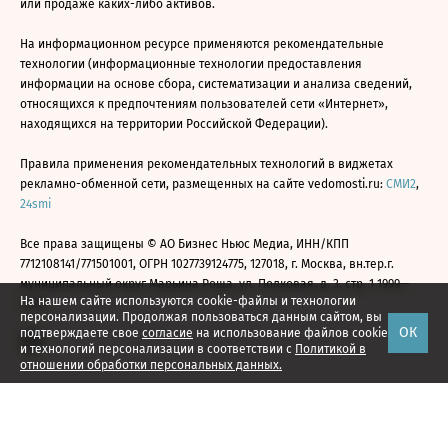
или продаже каких-либо активов.
На информационном ресурсе применяются рекомендательные
технологии (информационные технологии предоставления
информации на основе сбора, систематизации и анализа сведений,
относящихся к предпочтениям пользователей сети «Интернет»,
находящихся на территории Российской Федерации).
Правила применения рекомендательных технологий в виджетах
рекламно-обменной сети, размещенных на сайте vedomosti.ru:
СМИ2
,
24smi
Все права защищены © АО Бизнес Ньюс Медиа, ИНН/КПП
7712108141/771501001, ОГРН 1027739124775, 127018, г. Москва, вн.тер.г.
муниципальный округ Марьина Роща, ул. Полковая, д. 3, стр. 1 1999—
На нашем сайте используются cookie-файлы и технологии
2026
персонализации. Продолжая пользоваться данным сайтом, вы
ОК
подтверждаете свое
согласие
на использование файлов cookie
и технологий персонализации в соответствии с
Политикой в
отношении обработки персональных данных.