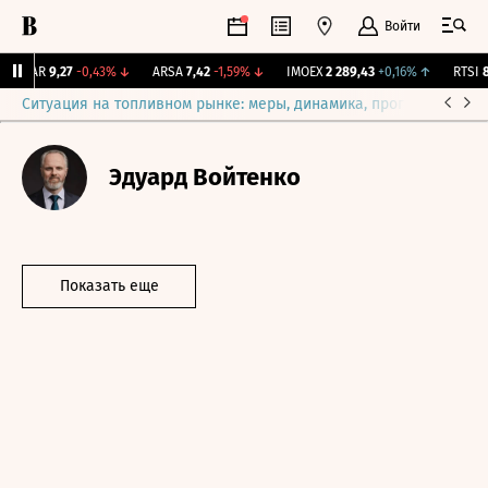
Войти
UTAR
9,27
-0,43%
↓
ARSA
7,42
-1,59%
↓
IMOEX
2 289,43
+0,16%
↑
RTSI
88
Ситуация на топливном рынке: меры, динамика, прогнозы
Выб
Эдуард Войтенко
Показать еще