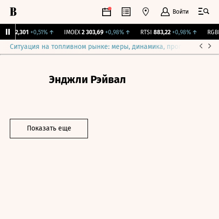
Войти
ж.
12,301
+0,51%
↑
IMOEX
2 303,69
+0,98%
↑
RTSI
883,22
+0,98%
↑
RGBI
1
Ситуация на топливном рынке: меры, динамика, прогнозы
Выб
Энджли Рэйвал
Показать еще