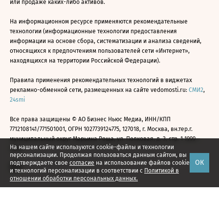
или продаже каких-либо активов.
На информационном ресурсе применяются рекомендательные
технологии (информационные технологии предоставления
информации на основе сбора, систематизации и анализа сведений,
относящихся к предпочтениям пользователей сети «Интернет»,
находящихся на территории Российской Федерации).
Правила применения рекомендательных технологий в виджетах
рекламно-обменной сети, размещенных на сайте vedomosti.ru:
СМИ2
,
24smi
Все права защищены © АО Бизнес Ньюс Медиа, ИНН/КПП
7712108141/771501001, ОГРН 1027739124775, 127018, г. Москва, вн.тер.г.
муниципальный округ Марьина Роща, ул. Полковая, д. 3, стр. 1 1999—
На нашем сайте используются cookie-файлы и технологии
2026
персонализации. Продолжая пользоваться данным сайтом, вы
ОК
подтверждаете свое
согласие
на использование файлов cookie
и технологий персонализации в соответствии с
Политикой в
отношении обработки персональных данных.