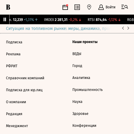
Войти
 Бирж.
12,239
+1,31%
↑
IMOEX
2 281,31
-0,2%
↓
RTSI
874,64
-1,12%
↓
RGBI
Ситуация на топливном рынке: меры, динамика, прогнозы
Выб
Наши проекты
Подписка
ВЕДЫ
Реклама
Город
РФРИТ
Аналитика
Справочник компаний
Промышленность
Подписка для юр.лиц
Наука
О компании
Здоровье
Редакция
Конференции
Менеджмент