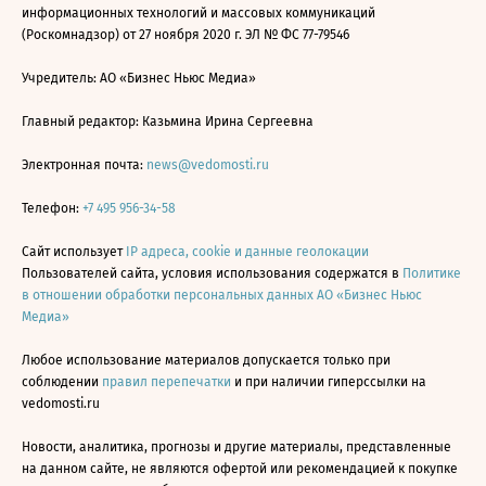
информационных технологий и массовых коммуникаций
(Роскомнадзор) от 27 ноября 2020 г. ЭЛ № ФС 77-79546
Учредитель: АО «Бизнес Ньюс Медиа»
Главный редактор: Казьмина Ирина Сергеевна
Электронная почта:
news@vedomosti.ru
Телефон:
+7 495 956-34-58
Сайт использует
IP адреса, cookie и данные геолокации
Пользователей сайта, условия использования содержатся в
Политике
в отношении обработки персональных данных АО «Бизнес Ньюс
Медиа»
Любое использование материалов допускается только при
соблюдении
правил перепечатки
и при наличии гиперссылки на
vedomosti.ru
Новости, аналитика, прогнозы и другие материалы, представленные
на данном сайте, не являются офертой или рекомендацией к покупке