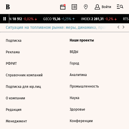
Войти
AKRN
18 512
-0,02%
↓
GECO
15,36
+1,25%
↑
IMOEX
2 281,31
-0,2%
↓
RTSI
Ситуация на топливном рынке: меры, динамика, прогнозы
Выб
Наши проекты
Подписка
ВЕДЫ
Реклама
Город
РФРИТ
Аналитика
Справочник компаний
Промышленность
Подписка для юр.лиц
Наука
О компании
Здоровье
Редакция
Конференции
Менеджмент