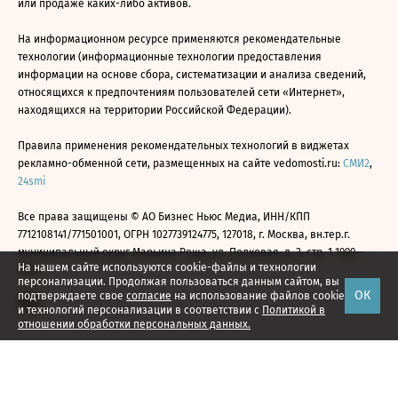
или продаже каких-либо активов.
На информационном ресурсе применяются рекомендательные
технологии (информационные технологии предоставления
информации на основе сбора, систематизации и анализа сведений,
относящихся к предпочтениям пользователей сети «Интернет»,
находящихся на территории Российской Федерации).
Правила применения рекомендательных технологий в виджетах
рекламно-обменной сети, размещенных на сайте vedomosti.ru:
СМИ2
,
24smi
Все права защищены © АО Бизнес Ньюс Медиа, ИНН/КПП
7712108141/771501001, ОГРН 1027739124775, 127018, г. Москва, вн.тер.г.
муниципальный округ Марьина Роща, ул. Полковая, д. 3, стр. 1 1999—
На нашем сайте используются cookie-файлы и технологии
2026
персонализации. Продолжая пользоваться данным сайтом, вы
ОК
подтверждаете свое
согласие
на использование файлов cookie
и технологий персонализации в соответствии с
Политикой в
отношении обработки персональных данных.