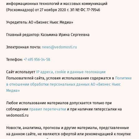
информационных технологий и массовых коммуникаций
(Роскомнадзор) от 27 ноября 2020 г. ЭЛ № ФС 77-79546
Учредитель: АО «Бизнес Ньюс Медиа»
Главный редактор: Казьмина Ирина Сергеевна
Электронная почта:
news@vedomosti.ru
Телефон:
+7 495 956-34-58
Сайт использует
IP адреса, cookie и данные геолокации
Пользователей сайта, условия использования содержатся в
Политике
в отношении обработки персональных данных АО «Бизнес Ньюс
Медиа»
Любое использование материалов допускается только при
соблюдении
правил перепечатки
и при наличии гиперссылки на
vedomosti.ru
Новости, аналитика, прогнозы и другие материалы, представленные
на данном сайте, не являются офертой или рекомендацией к покупке