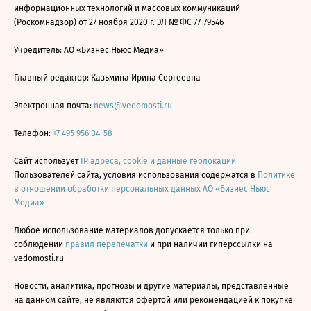
информационных технологий и массовых коммуникаций
(Роскомнадзор) от 27 ноября 2020 г. ЭЛ № ФС 77-79546
Учредитель: АО «Бизнес Ньюс Медиа»
Главный редактор: Казьмина Ирина Сергеевна
Электронная почта:
news@vedomosti.ru
Телефон:
+7 495 956-34-58
Сайт использует
IP адреса, cookie и данные геолокации
Пользователей сайта, условия использования содержатся в
Политике
в отношении обработки персональных данных АО «Бизнес Ньюс
Медиа»
Любое использование материалов допускается только при
соблюдении
правил перепечатки
и при наличии гиперссылки на
vedomosti.ru
Новости, аналитика, прогнозы и другие материалы, представленные
на данном сайте, не являются офертой или рекомендацией к покупке