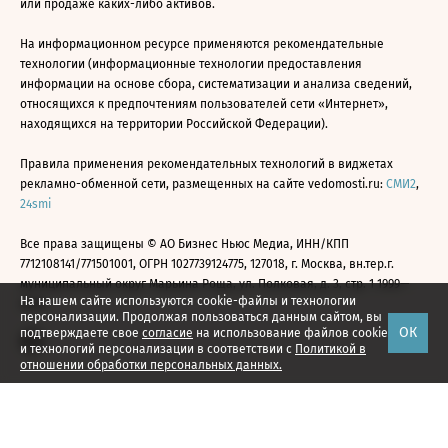
или продаже каких-либо активов.
На информационном ресурсе применяются рекомендательные
технологии (информационные технологии предоставления
информации на основе сбора, систематизации и анализа сведений,
относящихся к предпочтениям пользователей сети «Интернет»,
находящихся на территории Российской Федерации).
Правила применения рекомендательных технологий в виджетах
рекламно-обменной сети, размещенных на сайте vedomosti.ru:
СМИ2
,
24smi
Все права защищены © АО Бизнес Ньюс Медиа, ИНН/КПП
7712108141/771501001, ОГРН 1027739124775, 127018, г. Москва, вн.тер.г.
муниципальный округ Марьина Роща, ул. Полковая, д. 3, стр. 1 1999—
На нашем сайте используются cookie-файлы и технологии
2026
персонализации. Продолжая пользоваться данным сайтом, вы
ОК
подтверждаете свое
согласие
на использование файлов cookie
и технологий персонализации в соответствии с
Политикой в
отношении обработки персональных данных.