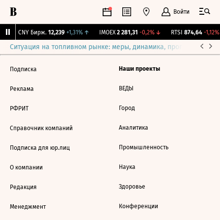
Войти
↓
CNY Бирж.
12,239
+1,31%
↑
IMOEX
2 281,31
-0,2%
↓
RTSI
874,64
-1,12%
Ситуация на топливном рынке: меры, динамика, прогнозы
Выб
Наши проекты
Подписка
ВЕДЫ
Реклама
Город
РФРИТ
Аналитика
Справочник компаний
Промышленность
Подписка для юр.лиц
Наука
О компании
Здоровье
Редакция
Конференции
Менеджмент