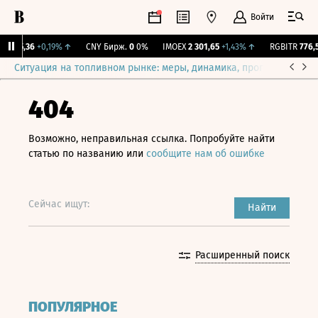
Войти
I
115,36
+0,19%
↑
CNY Бирж.
0
0%
IMOEX
2 301,65
+1,43%
↑
RGBITR
776,52
Ситуация на топливном рынке: меры, динамика, прогнозы
Выб
404
Возможно, неправильная ссылка. Попробуйте найти
статью по названию или
сообщите нам об ошибке
Сейчас ищут:
Найти
Расширенный поиск
ПОПУЛЯРНОЕ