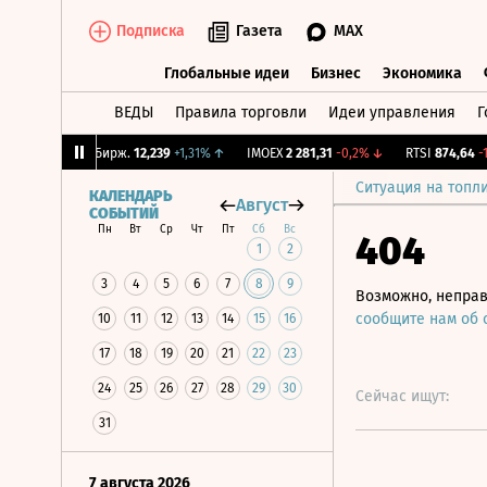
Подписка
Газета
MAX
Глобальные идеи
Бизнес
Экономика
ВЕДЫ
Правила торговли
Идеи управления
Г
Глобальные идеи
Бизнес
Экономик
4%
↓
CNY Бирж.
12,239
+1,31%
↑
IMOEX
2 281,31
-0,2%
↓
RTSI
874,64
-1,12
Ситуация на топл
КАЛЕНДАРЬ
Август
СОБЫТИЙ
Пн
Вт
Ср
Чт
Пт
Сб
Вс
404
1
2
3
4
5
6
7
8
9
Возможно, неправ
сообщите нам об
10
11
12
13
14
15
16
17
18
19
20
21
22
23
24
25
26
27
28
29
30
Сейчас ищут:
31
7 августа 2026