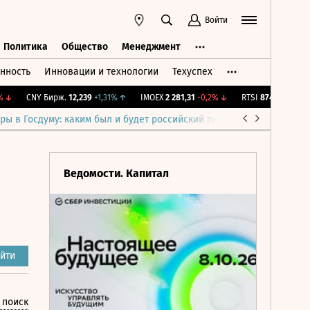
Войти
Политика
Общество
Менеджмент
нность
Инновации и технологии
Техуспех
ть
Политика
Общество
Менеджмент
CNY Бирж.
12,239
+1,31%
↑
IMOEX
2 281,31
-0,2%
↓
RTSI
874,64
-1,12%
↓
ры в Госдуму: каким был и будет российский парламент
Война н
Ведомости. Капитал
йти
 поиск