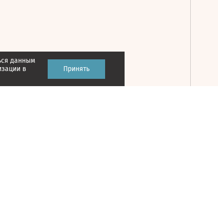
ься данным
Принять
изации в