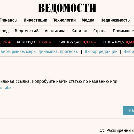
Финансы
Инвестиции
Технологии
Медиа
Недвижимость
ород
Ведомости&
Аналитика
Капитал
Страна
Промышле
а
Финансы
Инвестиции
Технологии
Медиа
Недвижимос
%
↓
RGBI
115,17
-0,06%
↓
RGBITR
775,48
-0,03%
↓
LKOH
4 621,5
-0,64%
↓
ивном рынке: меры, динамика, прогнозы
Выбор редакции
Выбо
ильная ссылка. Попробуйте найти статью по названию или
 ошибке
На
Расширенный