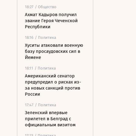
18:27
/ Общество
Ахмат Кадыров получил
звание Героя Чеченской
Республики
18:16
/ Политика
Хуситы атаковали военную
базу просаудовских сил в
Йемене
18:11
/ Политика
Американский сенатор
предупредил о рисках из-
за новых санкций против
России
17:47
/ Политика
Зеленский впервые
прилетел в Белград с
официальным визитом
17:23
/ Политика