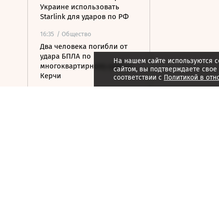
Украине использовать
Starlink для ударов по РФ
16:35
/ Общество
Два человека погибли от
удара БПЛА по
На нашем сайте используются c
многоквартирному дому в
сайтом, вы подтверждаете свое
Керчи
соответствии с
Политикой в отн
16:32
/ Бизнес
Сбор тепличных овощей в
РФ вырос на 3,5% до 1 млн
тонн
16:23
/ Политика
Суд США остановил проект
строительства бального
зала в Белом доме
16:11
/ Политика
СМИ: Иран хочет отмены
санкций США в обмен на