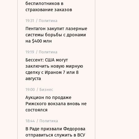
беспилотников в
страхование заказов
19:31
/ Политика
Пентагон закупит лазерные
системы борьбы с дронами
на $400 млн
19:19
/ Политика
Бессент: США могут
заключить новую мирную
сделку с Ираном 7 или 8
августа
19:00
/ Бизнес
Аукцион по продаже
Рижского вокзала вновь не
состоялся
18:44
/ Политика
В Раде призвали Федорова
отправиться служить в ВСУ