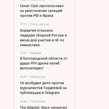
Сенат США проголосовал
за ужесточение санкций
против РФ и Ирана
17:15
/ Стиль жизни
Хорватия отказала
лидерам сборной России в
визах для участия в ЧЕ по
гимнастике
17:07
/
Страна
В Белгородской области от
удара FPV-дрона погиб
велосипедист
16:51
/ Общество
СК возбудил дело против
журналистки Гордеевой за
публикации в Telegram
16:46
/ Политика
The Atlantic: Маск запретил