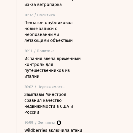
из-за ветропарка
20:32
/ Политика
Пентагон опубликовал
новые записи с
неопознанными
летающими объектами
20:11
/ Политика
Испания ввела временный
контроль для
путешественников из
Италии
20:02
/ Недвижимость
Замглавы Минстроя
сравнил качество
недвижимости в США и
России
19:55
/ Финансы
Wildberries включила атаки