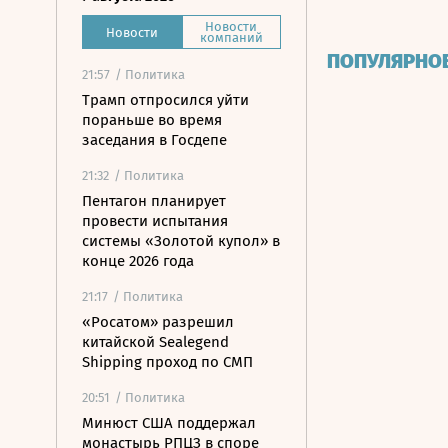
Новости
Новости
компаний
ПОПУЛЯРНО
21:57
/ Политика
Трамп отпросился уйти
пораньше во время
заседания в Госдепе
21:32
/ Политика
Пентагон планирует
провести испытания
системы «Золотой купол» в
конце 2026 года
21:17
/ Политика
«Росатом» разрешил
китайской Sealegend
Shipping проход по СМП
20:51
/ Политика
Минюст США поддержал
монастырь РПЦЗ в споре