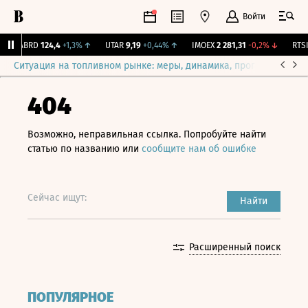
Войти
ABRD
124,4
+1,3%
↑
UTAR
9,19
+0,44%
↑
IMOEX
2 281,31
-0,2%
↓
RTSI
Ситуация на топливном рынке: меры, динамика, прогнозы
Выб
404
Возможно, неправильная ссылка. Попробуйте найти
статью по названию или
сообщите нам об ошибке
Сейчас ищут:
Найти
Расширенный поиск
ПОПУЛЯРНОЕ