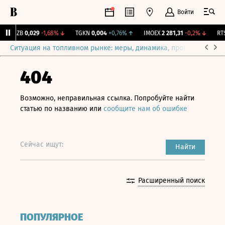
Войти
KUZB
0,029
-1,68%
↓
TGKN
0,004
+0,76%
↑
IMOEX
2 281,31
-0,2%
↓
RTSI
Ситуация на топливном рынке: меры, динамика, прогнозы
Выб
404
Возможно, неправильная ссылка. Попробуйте найти
статью по названию или
сообщите нам об ошибке
Сейчас ищут:
Найти
Расширенный поиск
ПОПУЛЯРНОЕ