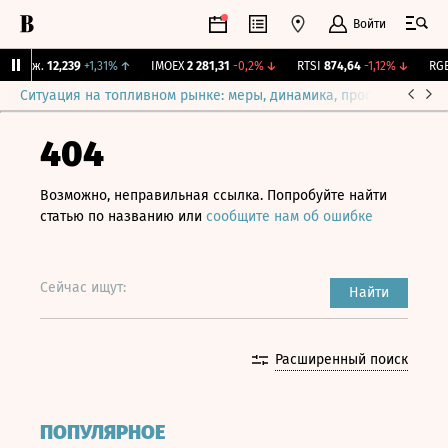
Войти
 Бирж.
12,239
+1,31%
↑
IMOEX
2 281,31
-0,2%
↓
RTSI
874,64
-1,12%
↓
RGBI
Ситуация на топливном рынке: меры, динамика, прогнозы
Выб
404
Возможно, неправильная ссылка. Попробуйте найти
статью по названию или
сообщите нам об ошибке
Сейчас ищут:
Найти
Расширенный поиск
ПОПУЛЯРНОЕ