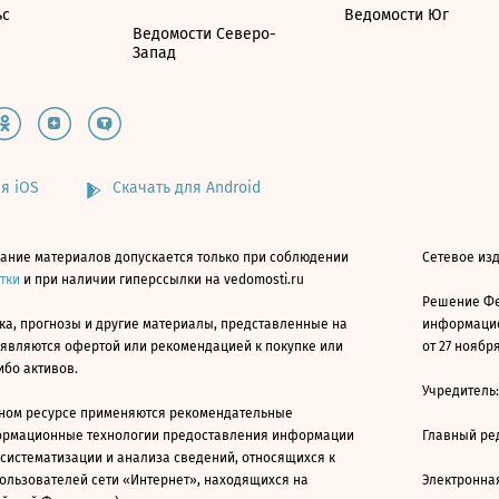
ьс
Ведомости Юг
Ведомости Северо-
Запад
я iOS
Скачать для Android
ание материалов допускается только при соблюдении
Сетевое изд
атки
и при наличии гиперссылки на vedomosti.ru
Решение Фе
ка, прогнозы и другие материалы, представленные на
информацио
 являются офертой или рекомендацией к покупке или
от 27 ноября
ибо активов.
Учредитель
ном ресурсе применяются рекомендательные
ормационные технологии предоставления информации
Главный ре
 систематизации и анализа сведений, относящихся к
ользователей сети «Интернет», находящихся на
Электронна