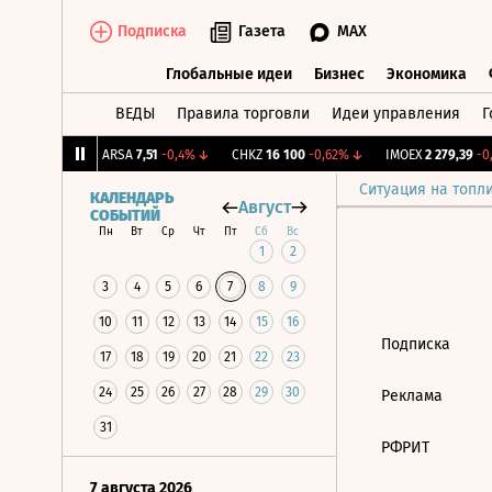
Подписка
Газета
MAX
Глобальные идеи
Бизнес
Экономика
ВЕДЫ
Правила торговли
Идеи управления
Г
Глобальные идеи
Бизнес
Экономик
82
+0,83%
↑
ARSA
7,51
-0,4%
↓
CHKZ
16 100
-0,62%
↓
IMOEX
2 279,39
-0,
Ситуация на топл
КАЛЕНДАРЬ
Август
СОБЫТИЙ
Пн
Вт
Ср
Чт
Пт
Сб
Вс
1
2
3
4
5
6
7
8
9
10
11
12
13
14
15
16
Подписка
17
18
19
20
21
22
23
24
25
26
27
28
29
30
Реклама
31
РФРИТ
7 августа 2026