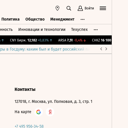
Войти
Политика
Общество
Менеджмент
нность
Инновации и технологии
Техуспех
ть
Политика
Общество
Менеджмент
↑
CNY Бирж.
12,182
+0,83%
↑
ARSA
7,51
-0,4%
↓
CHKZ
16 100
-0,62%
↓
ры в Госдуму: каким был и будет российский парламент
Война н
Контакты
127018, г. Москва, ул. Полковая, д. 3, стр. 1
На карте
+7 495 956-34-58