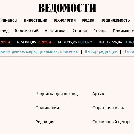
Финансы
Инвестиции
Технологии
Медиа
Недвижимость
ород
Ведомости&
Аналитика
Капитал
Страна
Промышле
а
Финансы
Инвестиции
Технологии
Медиа
Недвижимос
28%
↓
RTSI
882,05
-0,28%
↓
RGBI
115,25
+0,01%
↑
RGBITR
776,04
+0,04%
ивном рынке: меры, динамика, прогнозы
Выбор редакции
Выбо
Подписка для юр.лиц
Архив
О компании
Обратная связь
Редакция
Справочный центр