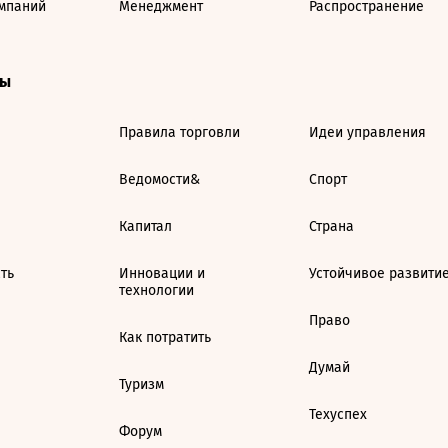
мпаний
Менеджмент
Распространение
ты
Правила торговли
Идеи управления
Ведомости&
Спорт
Капитал
Страна
ть
Инновации и
Устойчивое развити
технологии
Право
Как потратить
Думай
Туризм
Техуспех
Форум