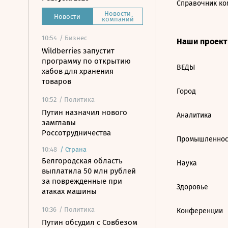
Справочник ко
Новости
Новости
компаний
10:54
/ Бизнес
Наши проек
Wildberries запустит
программу по открытию
ВЕДЫ
хабов для хранения
товаров
Город
10:52
/ Политика
Путин назначил нового
Аналитика
замглавы
Россотрудничества
Промышленнос
10:48
/
Страна
Белгородская область
Наука
выплатила 50 млн рублей
за поврежденные при
Здоровье
атаках машины
10:36
/ Политика
Конференции
Путин обсудил с Совбезом