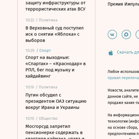
защиту инфраструктуры от
Премия Импул
террористических атак ВСУ
10:22
/ Политика
В Верховный суд поступил
иск о снятии «Яблока» с
выборов
10:20
/
Спорт
Скачать дл
Спорт на выходные:
«Спартак» – «Краснодар» в
РПЛ, бег под музыку и
Любое использов
хайдайвинг
правил перепеч
10:16
/ Политика
Новости, аналити
Путин обсудил с
данном сайте, не
президентом ОАЭ ситуацию
продаже каких-л
вокруг Ирана и Украины
На информацион
10:10
/ Общество
технологии (инф
Мосгорсуд запретил
на основе сбора,
пенсионерке содержать в
предпочтениям п
квартире каймана, удава и