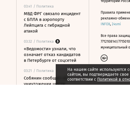
территории Росс
03:41
/ Политика
Правила примене
МВД ФРГ связало инцидент
рекламно-обменно
с БПЛА в аэропорту
INFOX
,
24smi
Лейпцига с гибридной
атакой
Все права защищ
03:32
/ Политика
7712108141/7715010
муниципальный окр
«Ведомости» узнали, что
означает отказ кандидатов
в Петербурге от соцсетей
На нашем сайте используются c
03:21
/ Политика
сайтом, вы подтверждаете свое
Собянин сообщил об
соответствии с
Политикой в отн
уничтожении шести
летевших на Москву БПЛА
00:09
/
Как потратить
На все случаи жизни:
Bluegame расширяет свою
коллекцию яхт
00:09
/
Как потратить