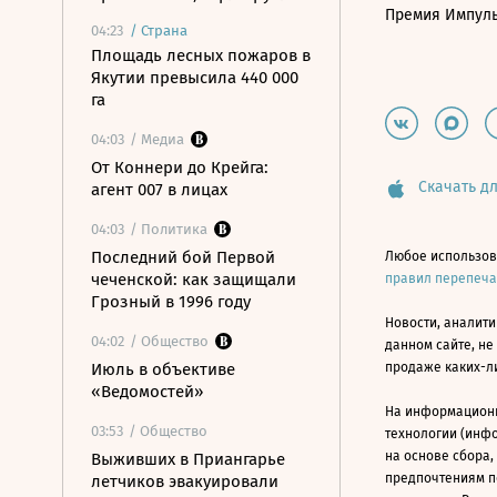
Премия Импул
04:23
/
Страна
Площадь лесных пожаров в
Якутии превысила 440 000
га
04:03
/ Медиа
От Коннери до Крейга:
Скачать дл
агент 007 в лицах
04:03
/ Политика
Последний бой Первой
Любое использов
чеченской: как защищали
правил перепеч
Грозный в 1996 году
Новости, аналити
04:02
/ Общество
данном сайте, не
Июль в объективе
продаже каких-л
«Ведомостей»
На информацион
03:53
/ Общество
технологии (инф
на основе сбора,
Выживших в Приангарье
предпочтениям п
летчиков эвакуировали