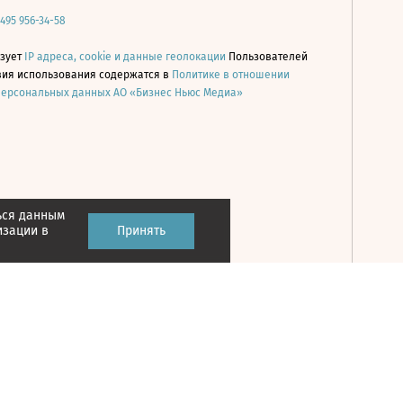
 495 956-34-58
ьзует
IP адреса, cookie и данные геолокации
Пользователей
овия использования содержатся в
Политике в отношении
персональных данных АО «Бизнес Ньюс Медиа»
ься данным
Принять
изации в