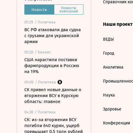
Справочник ко
Новости
Новости
компаний
05:29
/ Политика
Наши проек
ВС РФ атаковали два судна
с грузами для украинской
ВЕДЫ
армии
05:28
/ Бизнес
Город
США нарастили поставки
фармпродукции в Россию
Аналитика
на 19%
Промышленнос
05:09
/ Политика
СК привел новые данные о
Наука
вторжении ВСУ в Курскую
область: главное
Здоровье
04:38
/ Политика
СК: из-за вторжения ВСУ
Конференции
погибли 640 курян, ущерб
превышает 0,5 трлн рублей