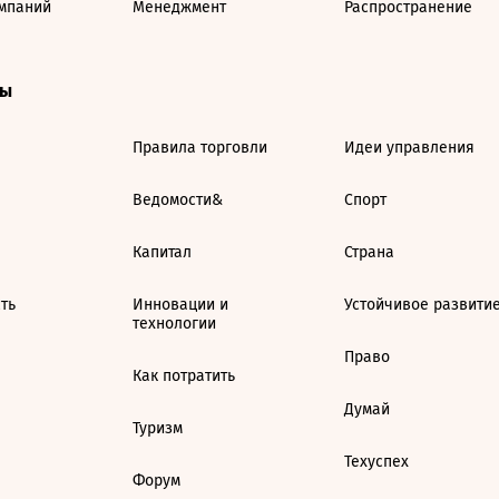
мпаний
Менеджмент
Распространение
ты
Правила торговли
Идеи управления
Ведомости&
Спорт
Капитал
Страна
ть
Инновации и
Устойчивое развити
технологии
Право
Как потратить
Думай
Туризм
Техуспех
Форум