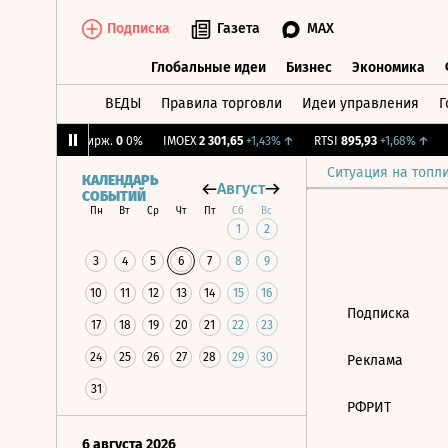
Подписка
Газета
MAX
Глобальные идеи
Бизнес
Экономика
ВЕДЫ
Правила торговли
Идеи управления
Г
Глобальные идеи
Бизнес
Экономик
47%
↓
CNY Бирж.
0
0%
IMOEX
2 301,65
+1,43%
↑
RTSI
895,93
+1,68%
↑
R
Ситуация на топл
КАЛЕНДАРЬ
Август
СОБЫТИЙ
Пн
Вт
Ср
Чт
Пт
Сб
Вс
1
2
3
4
5
6
7
8
9
10
11
12
13
14
15
16
Подписка
17
18
19
20
21
22
23
24
25
26
27
28
29
30
Реклама
31
РФРИТ
6 августа 2026