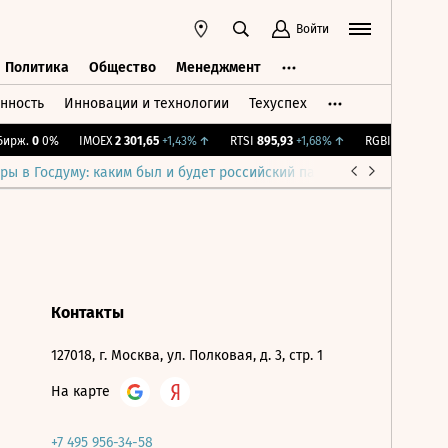
Войти
Политика
Общество
Менеджмент
нность
Инновации и технологии
Техуспех
ть
Политика
Общество
Менеджмент
ирж.
0
0%
IMOEX
2 301,65
+1,43%
↑
RTSI
895,93
+1,68%
↑
RGBI
115,36
+0,1
ры в Госдуму: каким был и будет российский парламент
Война н
Контакты
127018, г. Москва, ул. Полковая, д. 3, стр. 1
На карте
+7 495 956-34-58