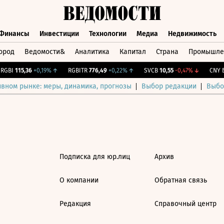
Финансы
Инвестиции
Технологии
Медиа
Недвижимость
ород
Ведомости&
Аналитика
Капитал
Страна
Промышле
а
Финансы
Инвестиции
Технологии
Медиа
Недвижимос
GBI
115,36
+0,19%
↑
RGBITR
776,49
+0,22%
↑
SVCB
10,55
-0,47%
↓
CNY Б
ивном рынке: меры, динамика, прогнозы
Выбор редакции
Выбо
Подписка для юр.лиц
Архив
О компании
Обратная связь
Редакция
Справочный центр