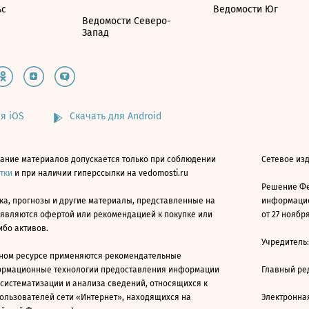
ьс
Ведомости Юг
Ведомости Северо-
Запад
я iOS
Скачать для Android
ание материалов допускается только при соблюдении
Сетевое изд
атки
и при наличии гиперссылки на vedomosti.ru
Решение Фе
ка, прогнозы и другие материалы, представленные на
информацио
 являются офертой или рекомендацией к покупке или
от 27 ноября
ибо активов.
Учредитель
ном ресурсе применяются рекомендательные
ормационные технологии предоставления информации
Главный ре
 систематизации и анализа сведений, относящихся к
ользователей сети «Интернет», находящихся на
Электронна