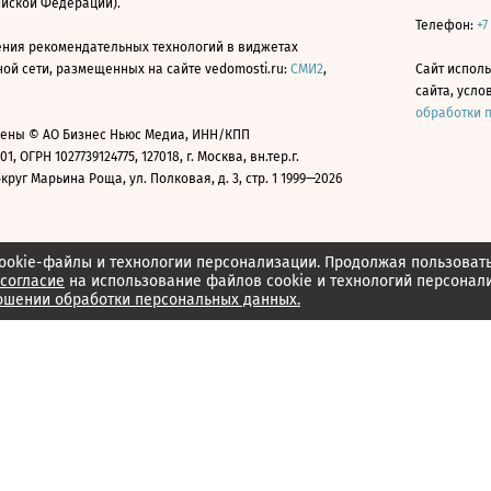
ийской Федерации).
Телефон:
+7
ния рекомендательных технологий в виджетах
й сети, размещенных на сайте vedomosti.ru:
СМИ2
,
Сайт испол
сайта, усл
обработки 
ены © АО Бизнес Ньюс Медиа, ИНН/КПП
01, ОГРН 1027739124775, 127018, г. Москва, вн.тер.г.
уг Марьина Роща, ул. Полковая, д. 3, стр. 1 1999—2026
ookie-файлы и технологии персонализации. Продолжая пользоват
согласие
на использование файлов cookie и технологий персонал
ошении обработки персональных данных.