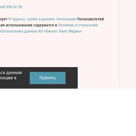
 495 956-34-58
ьзует
IP адреса, cookie и данные геолокации
Пользователей
овия использования содержатся в
Политике в отношении
персональных данных АО «Бизнес Ньюс Медиа»
ься данным
Принять
изации в