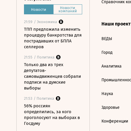
Справочник ко
Новости
Новости
компаний
21:59
/ Экономика
Наши проек
ТПП предложила изменить
процедуру банкротства для
ВЕДЫ
пострадавших от БПЛА
селлеров
Город
21:55
/ Политика
Только два из трех
Аналитика
депутатов-
самовыдвиженцев собрали
Промышленнос
подписи на думские
выборы
Наука
21:53
/ Политика
56% россиян
Здоровье
определились, за кого
проголосуют на выборах в
Конференции
Госдуму