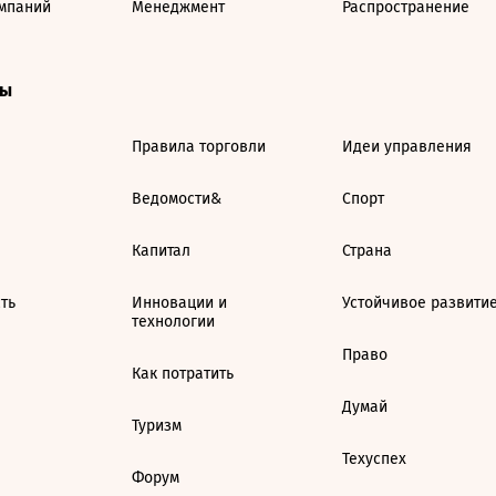
мпаний
Менеджмент
Распространение
ты
Правила торговли
Идеи управления
Ведомости&
Спорт
Капитал
Страна
ть
Инновации и
Устойчивое развити
технологии
Право
Как потратить
Думай
Туризм
Техуспех
Форум