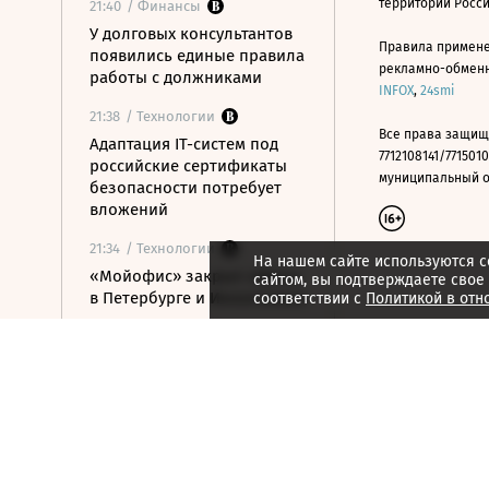
территории Росс
21:40
/ Финансы
У долговых консультантов
Правила примене
появились единые правила
рекламно-обменно
работы с должниками
INFOX
,
24smi
21:38
/ Технологии
Все права защищ
Адаптация IT-систем под
7712108141/7715010
российские сертификаты
муниципальный окр
безопасности потребует
вложений
21:34
/ Технологии
На нашем сайте используются c
«Мойофис» закрыл офисы
сайтом, вы подтверждаете свое
в Петербурге и Иннополисе
соответствии с
Политикой в отн
21:33
/ Политика
Россия поддержала
расширение
авиасообщения с
Казахстаном
21:28
/ Недвижимость