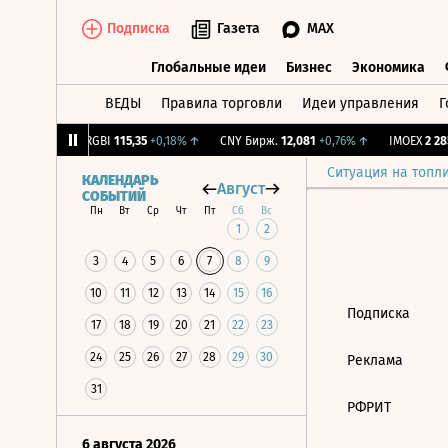
Подписка
Газета
MAX
Глобальные идеи
Бизнес
Экономика
ВЕДЫ
Правила торговли
Идеи управления
Г
Глобальные идеи
Бизнес
Экономик
56
-1,27%
↓
RGBI
115,35
+0,18%
↑
CNY Бирж.
12,081
+0,76%
↑
IMOEX
2 285
Ситуация на топл
КАЛЕНДАРЬ
Август
СОБЫТИЙ
Пн
Вт
Ср
Чт
Пт
Сб
Вс
1
2
3
4
5
6
7
8
9
10
11
12
13
14
15
16
Подписка
17
18
19
20
21
22
23
24
25
26
27
28
29
30
Реклама
31
РФРИТ
6 августа 2026