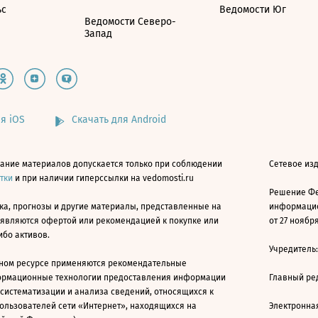
ьс
Ведомости Юг
Ведомости Северо-
Запад
я iOS
Скачать для Android
ание материалов допускается только при соблюдении
Сетевое изд
атки
и при наличии гиперссылки на vedomosti.ru
Решение Фе
ка, прогнозы и другие материалы, представленные на
информацио
 являются офертой или рекомендацией к покупке или
от 27 ноября
ибо активов.
Учредитель
ном ресурсе применяются рекомендательные
ормационные технологии предоставления информации
Главный ре
 систематизации и анализа сведений, относящихся к
ользователей сети «Интернет», находящихся на
Электронна