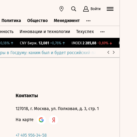
Войти
Политика
Общество
Менеджмент
нность
Инновации и технологии
Техуспех
ть
Политика
Общество
Менеджмент
,18%
↑
CNY Бирж.
12,081
+0,76%
↑
IMOEX
2 285,88
-0,69%
↓
RGBITR
776,
ры в Госдуму: каким был и будет российский парламент
Война н
Контакты
127018, г. Москва, ул. Полковая, д. 3, стр. 1
На карте
+7 495 956-34-58