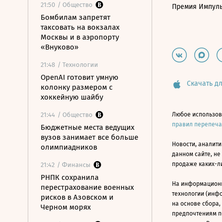
21:50
/ Общество
Премия Импул
Бомбилам запретят
таксовать на вокзалах
Москвы и в аэропорту
«Внуково»
21:48
/ Технологии
OpenAI готовит умную
Скачать дл
колонку размером с
хоккейную шайбу
21:44
/ Общество
Любое использов
правил перепеч
Бюджетные места ведущих
вузов занимает все больше
Новости, аналити
олимпиадников
данном сайте, не
продаже каких-л
21:42
/ Финансы
РНПК сохранила
На информацион
перестрахование военных
технологии (инф
рисков в Азовском и
на основе сбора,
Черном морях
предпочтениям п