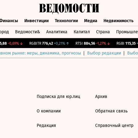
Финансы
Инвестиции
Технологии
Медиа
Недвижимость
ород
Ведомости&
Аналитика
Капитал
Страна
Промышле
а
Финансы
Инвестиции
Технологии
Медиа
Недвижимос
,88
-0,69%
↓
RGBITR
776,42
+0,21%
↑
RTSI
884,56
-1,27%
↓
RGBI
115,35
+0
ивном рынке: меры, динамика, прогнозы
Выбор редакции
Выбо
Подписка для юр.лиц
Архив
О компании
Обратная связь
Редакция
Справочный центр