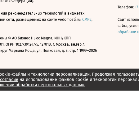
ийской Федерации).
Телефон:
+7
ния рекомендательных технологий в виджетах
й сети, размещенных на сайте vedomosti.ru:
СМИ2
,
Сайт испол
сайта, усл
обработки 
ены © АО Бизнес Ньюс Медиа, ИНН/КПП
01, ОГРН 1027739124775, 127018, г. Москва, вн.тер.г.
уг Марьина Роща, ул. Полковая, д. 3, стр. 1 1999—2026
ookie-файлы и технологии персонализации. Продолжая пользоват
согласие
на использование файлов cookie и технологий персонал
ошении обработки персональных данных.