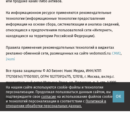
или продаже каких-либо активов.
На информационном ресурсе применяются рекомендательные
технологии (информационные технологии предоставления
информации на основе сбора, систематизации и анализа сведений,
относящихся к предпочтениям пользователей сети «Интернет»,
находящихся на территории Российской Федерации).
Правила применения рекомендательных технологий в виджетах
рекламно-обменной сети, размещенных на сайте vedomosti.ru:
СМИ2
,
24smi
Все права защищены © АО Бизнес Ньюс Медиа, ИНН/КПП
7712108141/771501001, ОГРН 1027739124775, 127018, г. Москва, вн.тер.г.
муниципальный округ Марьина Роща, ул. Полковая, д. 3, стр. 1 1999—
На нашем сайте используются cookie-файлы и технологии
2026
персонализации. Продолжая пользоваться данным сайтом, вы
ОК
подтверждаете свое
согласие
на использование файлов cookie
и технологий персонализации в соответствии с
Политикой в
отношении обработки персональных данных.