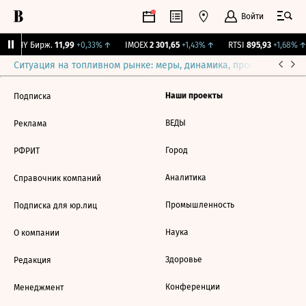
Войти
CNY Бирж.
11,99
+0,33%
↑
IMOEX
2 301,65
+1,43%
↑
RTSI
895,93
+1,68%
↑
Ситуация на топливном рынке: меры, динамика, прогнозы
Выб
Наши проекты
Подписка
ВЕДЫ
Реклама
Город
РФРИТ
Аналитика
Справочник компаний
Промышленность
Подписка для юр.лиц
Наука
О компании
Здоровье
Редакция
Конференции
Менеджмент