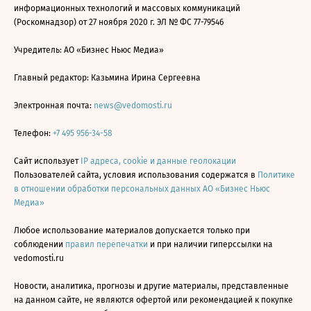
информационных технологий и массовых коммуникаций
(Роскомнадзор) от 27 ноября 2020 г. ЭЛ № ФС 77-79546
Учредитель: АО «Бизнес Ньюс Медиа»
Главный редактор: Казьмина Ирина Сергеевна
Электронная почта:
news@vedomosti.ru
Телефон:
+7 495 956-34-58
Сайт использует
IP адреса, cookie и данные геолокации
Пользователей сайта, условия использования содержатся в
Политике
в отношении обработки персональных данных АО «Бизнес Ньюс
Медиа»
Любое использование материалов допускается только при
соблюдении
правил перепечатки
и при наличии гиперссылки на
vedomosti.ru
Новости, аналитика, прогнозы и другие материалы, представленные
на данном сайте, не являются офертой или рекомендацией к покупке