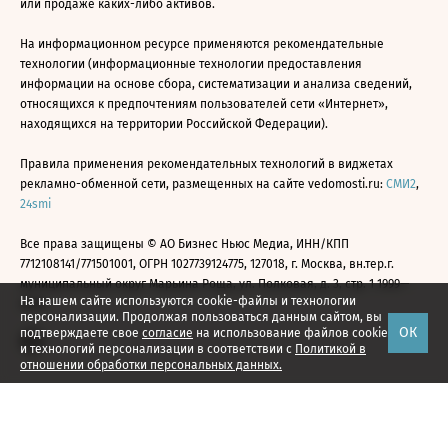
или продаже каких-либо активов.
На информационном ресурсе применяются рекомендательные
технологии (информационные технологии предоставления
информации на основе сбора, систематизации и анализа сведений,
относящихся к предпочтениям пользователей сети «Интернет»,
находящихся на территории Российской Федерации).
Правила применения рекомендательных технологий в виджетах
рекламно-обменной сети, размещенных на сайте vedomosti.ru:
СМИ2
,
24smi
Все права защищены © АО Бизнес Ньюс Медиа, ИНН/КПП
7712108141/771501001, ОГРН 1027739124775, 127018, г. Москва, вн.тер.г.
муниципальный округ Марьина Роща, ул. Полковая, д. 3, стр. 1 1999—
На нашем сайте используются cookie-файлы и технологии
2026
персонализации. Продолжая пользоваться данным сайтом, вы
ОК
подтверждаете свое
согласие
на использование файлов cookie
и технологий персонализации в соответствии с
Политикой в
отношении обработки персональных данных.