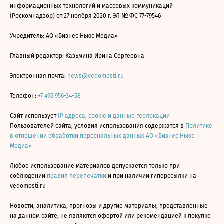
информационных технологий и массовых коммуникаций
(Роскомнадзор) от 27 ноября 2020 г. ЭЛ № ФС 77-79546
Учредитель: АО «Бизнес Ньюс Медиа»
Главный редактор: Казьмина Ирина Сергеевна
Электронная почта:
news@vedomosti.ru
Телефон:
+7 495 956-34-58
Сайт использует
IP адреса, cookie и данные геолокации
Пользователей сайта, условия использования содержатся в
Политике
в отношении обработки персональных данных АО «Бизнес Ньюс
Медиа»
Любое использование материалов допускается только при
соблюдении
правил перепечатки
и при наличии гиперссылки на
vedomosti.ru
Новости, аналитика, прогнозы и другие материалы, представленные
на данном сайте, не являются офертой или рекомендацией к покупке