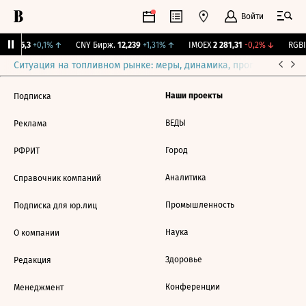
Войти
BI
115,3
+0,1%
↑
CNY Бирж.
12,239
+1,31%
↑
IMOEX
2 281,31
-0,2%
↓
RGBI
Ситуация на топливном рынке: меры, динамика, прогнозы
Выб
Наши проекты
Подписка
ВЕДЫ
Реклама
Город
РФРИТ
Аналитика
Справочник компаний
Промышленность
Подписка для юр.лиц
Наука
О компании
Здоровье
Редакция
Конференции
Менеджмент