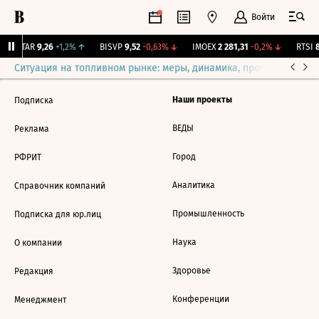
Войти
UTAR
9,26
+1,2%
↑
BISVP
9,52
-0,63%
↓
IMOEX
2 281,31
-0,2%
↓
RTSI
8
Ситуация на топливном рынке: меры, динамика, прогнозы
Выб
Наши проекты
Подписка
ВЕДЫ
Реклама
Город
РФРИТ
Аналитика
Справочник компаний
Промышленность
Подписка для юр.лиц
Наука
О компании
Здоровье
Редакция
Конференции
Менеджмент