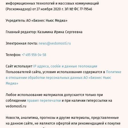
информационных технологий и массовых коммуникаций
(Роскомнадзор) от 27 ноября 2020 г. ЭЛ № ФС 77-79546
Учредитель: АО «Бизнес Ньюс Медиа»
Главный редактор: Казьмина Ирина Сергеевна
Электронная почта:
news@vedomosti.ru
Телефон:
+7 495 956-34-58
Сайт использует
IP адреса, cookie и данные геолокации
Пользователей сайта, условия использования содержатся в
Политике
в отношении обработки персональных данных АО «Бизнес Ньюс
Медиа»
Любое использование материалов допускается только при
соблюдении
правил перепечатки
и при наличии гиперссылки на
vedomosti.ru
Новости, аналитика, прогнозы и другие материалы, представленные
на данном сайте, не являются офертой или рекомендацией к покупке