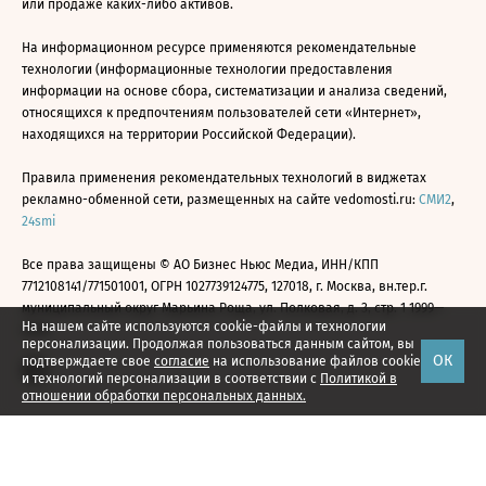
или продаже каких-либо активов.
На информационном ресурсе применяются рекомендательные
технологии (информационные технологии предоставления
информации на основе сбора, систематизации и анализа сведений,
относящихся к предпочтениям пользователей сети «Интернет»,
находящихся на территории Российской Федерации).
Правила применения рекомендательных технологий в виджетах
рекламно-обменной сети, размещенных на сайте vedomosti.ru:
СМИ2
,
24smi
Все права защищены © АО Бизнес Ньюс Медиа, ИНН/КПП
7712108141/771501001, ОГРН 1027739124775, 127018, г. Москва, вн.тер.г.
муниципальный округ Марьина Роща, ул. Полковая, д. 3, стр. 1 1999—
На нашем сайте используются cookie-файлы и технологии
2026
персонализации. Продолжая пользоваться данным сайтом, вы
ОК
подтверждаете свое
согласие
на использование файлов cookie
и технологий персонализации в соответствии с
Политикой в
отношении обработки персональных данных.