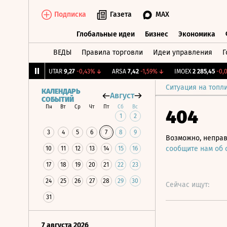
Подписка
Газета
MAX
Глобальные идеи
Бизнес
Экономика
ВЕДЫ
Правила торговли
Идеи управления
Г
Глобальные идеи
Бизнес
Экономик
6
+0,87%
↑
UTAR
9,27
-0,43%
↓
ARSA
7,42
-1,59%
↓
IMOEX
2 285,45
-0,02%
Ситуация на топл
КАЛЕНДАРЬ
Август
СОБЫТИЙ
Пн
Вт
Ср
Чт
Пт
Сб
Вс
404
1
2
3
4
5
6
7
8
9
Возможно, неправ
сообщите нам об
10
11
12
13
14
15
16
17
18
19
20
21
22
23
24
25
26
27
28
29
30
Сейчас ищут:
31
7 августа 2026