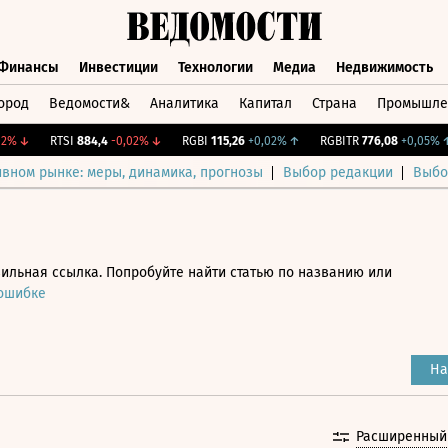
Финансы
Инвестиции
Технологии
Медиа
Недвижимость
ород
Ведомости&
Аналитика
Капитал
Страна
Промышле
а
Финансы
Инвестиции
Технологии
Медиа
Недвижимос
↓
RTSI
884,4
-0,02%
↓
RGBI
115,26
+0,02%
↑
RGBITR
776,08
+0,05%
↑
ивном рынке: меры, динамика, прогнозы
Выбор редакции
Выбо
ильная ссылка. Попробуйте найти статью по названию или
 ошибке
На
Расширенный