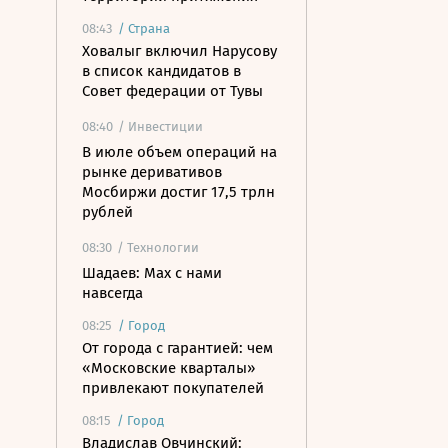
08:43
/
Страна
Ховалыг включил Нарусову
в список кандидатов в
Совет федерации от Тувы
08:40
/ Инвестиции
В июле объем операций на
рынке деривативов
Мосбиржи достиг 17,5 трлн
рублей
08:30
/ Технологии
Шадаев: Max с нами
навсегда
08:25
/
Город
От города с гарантией: чем
«Московские кварталы»
привлекают покупателей
08:15
/
Город
Владислав Овчинский: