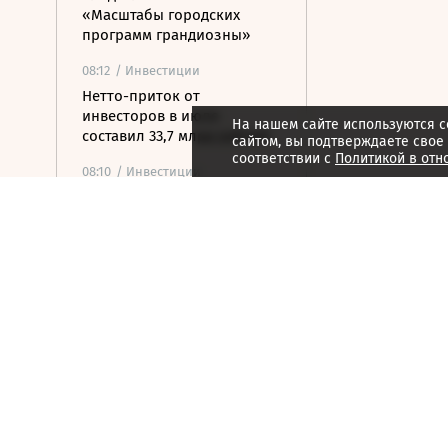
«Масштабы городских
программ грандиозны»
08:12
/ Инвестиции
Нетто-приток от
инвесторов в июле
На нашем сайте используются c
составил 33,7 млрд рублей
сайтом, вы подтверждаете свое
соответствии с
Политикой в отн
08:10
/ Инвестиции
Внебиржевой курс доллара
превысил 82 рубля
впервые с марта
08:02
/ Политика
Сикорский призвал
обсудить перехват
российских ракет над
Украиной
07:47
/
Город
Сбой в диспетчерском
центре парализовал