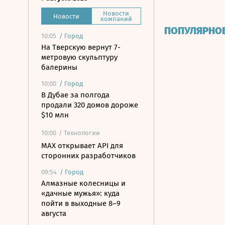
Новости
Новости
компаний
ПОПУЛЯРНО
10:05
/
Город
На Тверскую вернут 7-
метровую скульптуру
балерины
10:00
/
Город
В Дубае за полгода
продали 320 домов дороже
$10 млн
10:00
/ Технологии
MAX открывает API для
сторонних разработчиков
09:54
/
Город
Алмазные колесницы и
«дачные мужья»: куда
пойти в выходные 8–9
августа