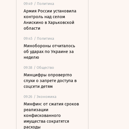
09:49
/ Политика
Армия России установила
контроль над селом
Анискино в Харьковской
области
09:45
/ Политика
Минобороны отчиталось
об ударах по Украине за
неделю
09:38
/ Общество
Минцифры опровергло
слухи о запрете доступа в
соцсети детям
09:26
/ Экономика
Минфин: от сжатия сроков
реализации
конфискованного
имущества сократятся
расходы