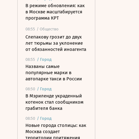
В режиме обновления: как
в Москве масштабируется
программа КРТ
08:55
/ Общество
Слепакову грозит до двух
лет тюрьмы за уклонение
от обязанностей иноагента
08:55
/
Город
Названы самые
популярные марки в
автопарке такси в России
08:50
/
Город
В Мэриленде украденный
котенок стал сообщником
грабителя банка
08:50
/
Город
Новые города столицы: как
Москва создает
территории притяжения