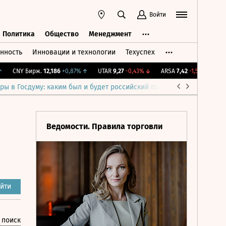
Войти
Политика
Общество
Менеджмент
нность
Инновации и технологии
Техуспех
ть
Политика
Общество
Менеджмент
CNY Бирж.
12,186
+0,87%
↑
UTAR
9,27
-0,43%
↓
ARSA
7,42
-1,59%
↓
IMO
ры в Госдуму: каким был и будет российский парламент
Война н
Ведомости. Правила торговли
йти
 поиск