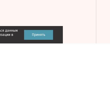
ься данным
Принять
изации в