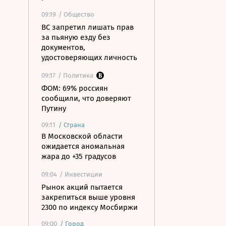
09:19
/ Общество
ВС запретил лишать прав
за пьяную езду без
документов,
удостоверяющих личность
09:17
/ Политика
ФОМ: 69% россиян
сообщили, что доверяют
Путину
09:11
/
Страна
В Московской области
ожидается аномальная
жара до +35 градусов
09:04
/ Инвестиции
Рынок акций пытается
закрепиться выше уровня
2300 по индексу Мосбиржи
09:00
/
Город