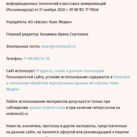
информационных технологий и массовых коммуникаций
(Роскомнадзор) от 27 ноября 2020 г. ЭЛ № ФС 77-79546
Учредитель: АО «Бизнес Ньюс Медиа»
Главный редактор: Казьмина Ирина Сергеевна
Электронная почта:
news@vedomosti.ru
Телефон:
+7 495 956-34-58
Сайт использует
IP адреса, cookie и данные геолокации
Пользователей сайта, условия использования содержатся в
Политике
в отношении обработки персональных данных АО «Бизнес Ньюс
Медиа»
Любое использование материалов допускается только при
соблюдении
правил перепечатки
и при наличии гиперссылки на
vedomosti.ru
Новости, аналитика, прогнозы и другие материалы, представленные
на данном сайте, не являются офертой или рекомендацией к покупке