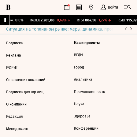
Войти
Y Бирж.
0
0%
IMOEX
2 285,88
-0,69%
↓
RTSI
884,56
-1,27%
↓
RGBI
115,39
Ситуация на топливном рынке: меры, динамика, прогнозы
Выб
Наши проекты
Подписка
ВЕДЫ
Реклама
Город
РФРИТ
Аналитика
Справочник компаний
Промышленность
Подписка для юр.лиц
Наука
О компании
Здоровье
Редакция
Конференции
Менеджмент