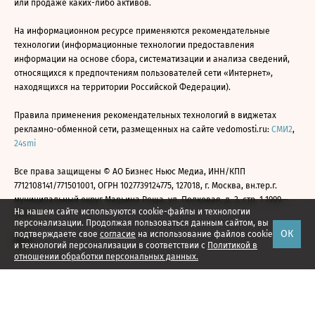
или продаже каких-либо активов.
На информационном ресурсе применяются рекомендательные
технологии (информационные технологии предоставления
информации на основе сбора, систематизации и анализа сведений,
относящихся к предпочтениям пользователей сети «Интернет»,
находящихся на территории Российской Федерации).
Правила применения рекомендательных технологий в виджетах
рекламно-обменной сети, размещенных на сайте vedomosti.ru:
СМИ2
,
24smi
Все права защищены © АО Бизнес Ньюс Медиа, ИНН/КПП
7712108141/771501001, ОГРН 1027739124775, 127018, г. Москва, вн.тер.г.
муниципальный округ Марьина Роща, ул. Полковая, д. 3, стр. 1 1999—
На нашем сайте используются cookie-файлы и технологии
2026
персонализации. Продолжая пользоваться данным сайтом, вы
ОК
подтверждаете свое
согласие
на использование файлов cookie
и технологий персонализации в соответствии с
Политикой в
отношении обработки персональных данных.