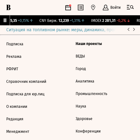
Войти
BI
115,35
+0,15%
↑
CNY Бирж.
12,239
+1,31%
↑
IMOEX
2 281,31
-0,2%
↓
RG
Ситуация на топливном рынке: меры, динамика, прогнозы
Выб
Наши проекты
Подписка
ВЕДЫ
Реклама
Город
РФРИТ
Аналитика
Справочник компаний
Промышленность
Подписка для юр.лиц
Наука
О компании
Здоровье
Редакция
Конференции
Менеджмент