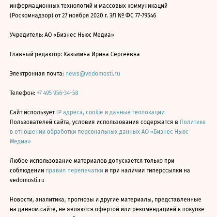
информационных технологий и массовых коммуникаций
(Роскомнадзор) от 27 ноября 2020 г. ЭЛ № ФС 77-79546
Учредитель: АО «Бизнес Ньюс Медиа»
Главный редактор: Казьмина Ирина Сергеевна
Электронная почта:
news@vedomosti.ru
Телефон:
+7 495 956-34-58
Сайт использует
IP адреса, cookie и данные геолокации
Пользователей сайта, условия использования содержатся в
Политике
в отношении обработки персональных данных АО «Бизнес Ньюс
Медиа»
Любое использование материалов допускается только при
соблюдении
правил перепечатки
и при наличии гиперссылки на
vedomosti.ru
Новости, аналитика, прогнозы и другие материалы, представленные
на данном сайте, не являются офертой или рекомендацией к покупке