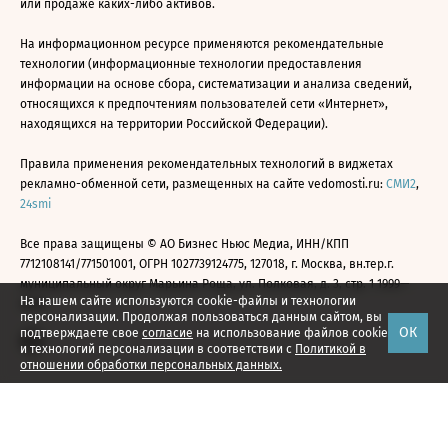
или продаже каких-либо активов.
На информационном ресурсе применяются рекомендательные
технологии (информационные технологии предоставления
информации на основе сбора, систематизации и анализа сведений,
относящихся к предпочтениям пользователей сети «Интернет»,
находящихся на территории Российской Федерации).
Правила применения рекомендательных технологий в виджетах
рекламно-обменной сети, размещенных на сайте vedomosti.ru:
СМИ2
,
24smi
Все права защищены © АО Бизнес Ньюс Медиа, ИНН/КПП
7712108141/771501001, ОГРН 1027739124775, 127018, г. Москва, вн.тер.г.
муниципальный округ Марьина Роща, ул. Полковая, д. 3, стр. 1 1999—
На нашем сайте используются cookie-файлы и технологии
2026
персонализации. Продолжая пользоваться данным сайтом, вы
ОК
подтверждаете свое
согласие
на использование файлов cookie
и технологий персонализации в соответствии с
Политикой в
отношении обработки персональных данных.