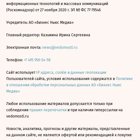
информационных технологий и массовых коммуникаций
(Роскомнадзор) от 27 ноября 2020 г. ЭЛ № ФС 77-79546
Учредитель: АО «Бизнес Ньюс Медиа»
Главный редактор: Казьмина Ирина Сергеевна
Электронная почта:
news@vedomosti.ru
Телефон:
+7 495 956-34-58
Сайт использует
IP адреса, cookie и данные геолокации
Пользователей сайта, условия использования содержатся в
Политике
в отношении обработки персональных данных АО «Бизнес Ньюс
Медиа»
Любое использование материалов допускается только при
соблюдении
правил перепечатки
и при наличии гиперссылки на
vedomosti.ru
Новости, аналитика, прогнозы и другие материалы, представленные
на данном сайте, не являются офертой или рекомендацией к покупке