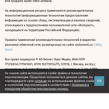
или продаже каких-либо активов.
На информационном ресурсе применяются рекомендательные
технологии (информационные технологии предоставления
информации на основе сбора, систематизации и анализа сведений,
относящихся к предпочтениям пользователей сети «Интернет»,
находящихся на территории Российской Федерации).
Правила применения рекомендательных технологий в виджетах
рекламно-обменной сети, размещенных на сайте vedomosti.ru:
СМИ2
,
24smi
Все права защищены © АО Бизнес Ньюс Медиа, ИНН/КПП
7712108141/771501001, ОГРН 1027739124775, 127018, г. Москва, вн.тер.г.
муниципальный округ Марьина Роща, ул. Полковая, д. 3, стр. 1 1999—
На нашем сайте используются cookie-файлы и технологии
2026
персонализации. Продолжая пользоваться данным сайтом, вы
ОК
подтверждаете свое
согласие
на использование файлов cookie
и технологий персонализации в соответствии с
Политикой в
отношении обработки персональных данных.