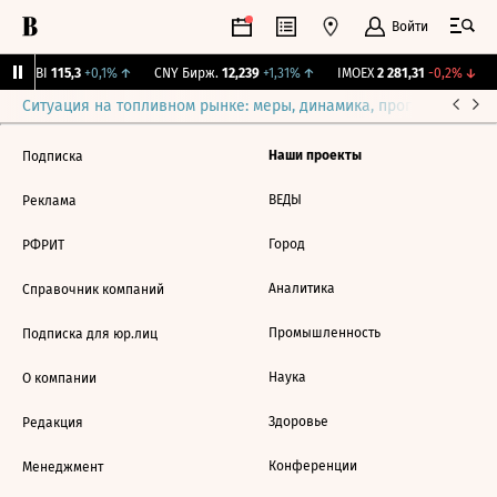
Войти
RGBI
115,3
+0,1%
↑
CNY Бирж.
12,239
+1,31%
↑
IMOEX
2 281,31
-0,2%
↓
Ситуация на топливном рынке: меры, динамика, прогнозы
Выб
Наши проекты
Подписка
ВЕДЫ
Реклама
Город
РФРИТ
Аналитика
Справочник компаний
Промышленность
Подписка для юр.лиц
Наука
О компании
Здоровье
Редакция
Конференции
Менеджмент