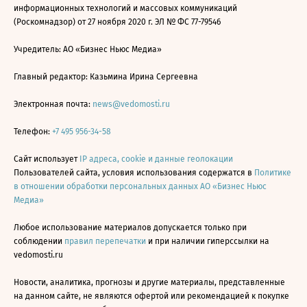
информационных технологий и массовых коммуникаций
(Роскомнадзор) от 27 ноября 2020 г. ЭЛ № ФС 77-79546
Учредитель: АО «Бизнес Ньюс Медиа»
Главный редактор: Казьмина Ирина Сергеевна
Электронная почта:
news@vedomosti.ru
Телефон:
+7 495 956-34-58
Сайт использует
IP адреса, cookie и данные геолокации
Пользователей сайта, условия использования содержатся в
Политике
в отношении обработки персональных данных АО «Бизнес Ньюс
Медиа»
Любое использование материалов допускается только при
соблюдении
правил перепечатки
и при наличии гиперссылки на
vedomosti.ru
Новости, аналитика, прогнозы и другие материалы, представленные
на данном сайте, не являются офертой или рекомендацией к покупке