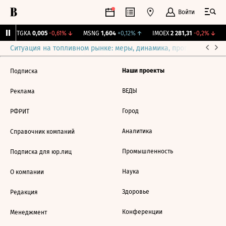
Войти
↑
TGKA
0,005
-0,61%
↓
MSNG
1,604
+0,12%
↑
IMOEX
2 281,31
-0,2%
↓
Ситуация на топливном рынке: меры, динамика, прогнозы
Выб
Наши проекты
Подписка
ВЕДЫ
Реклама
Город
РФРИТ
Аналитика
Справочник компаний
Промышленность
Подписка для юр.лиц
Наука
О компании
Здоровье
Редакция
Конференции
Менеджмент