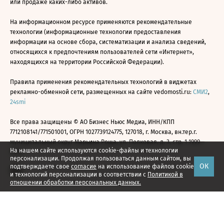
или продаже каких-либо активов.
На информационном ресурсе применяются рекомендательные
технологии (информационные технологии предоставления
информации на основе сбора, систематизации и анализа сведений,
относящихся к предпочтениям пользователей сети «Интернет»,
находящихся на территории Российской Федерации).
Правила применения рекомендательных технологий в виджетах
рекламно-обменной сети, размещенных на сайте vedomosti.ru:
СМИ2
,
24smi
Все права защищены © АО Бизнес Ньюс Медиа, ИНН/КПП
7712108141/771501001, ОГРН 1027739124775, 127018, г. Москва, вн.тер.г.
муниципальный округ Марьина Роща, ул. Полковая, д. 3, стр. 1 1999—
На нашем сайте используются cookie-файлы и технологии
2026
персонализации. Продолжая пользоваться данным сайтом, вы
ОК
подтверждаете свое
согласие
на использование файлов cookie
и технологий персонализации в соответствии с
Политикой в
отношении обработки персональных данных.