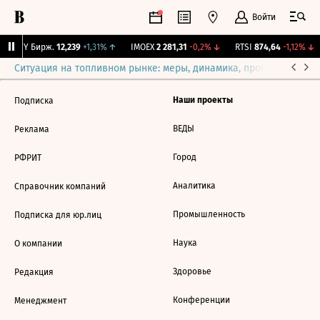
Войти
CNY Бирж.
12,239
+1,31%
↑
IMOEX
2 281,31
-0,2%
↓
RTSI
874,64
-1,12%
↓
Ситуация на топливном рынке: меры, динамика, прогнозы
Выб
Наши проекты
Подписка
ВЕДЫ
Реклама
Город
РФРИТ
Аналитика
Справочник компаний
Промышленность
Подписка для юр.лиц
Наука
О компании
Здоровье
Редакция
Конференции
Менеджмент