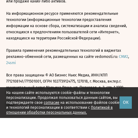
или продаже каких-либо активов.
На информационном ресурсе применяются рекомендательные
технологии (информационные технологии предоставления
информации на основе сбора, систематизации и анализа сведений,
относящихся к предпочтениям пользователей сети «Интернет»,
находящихся на территории Российской Федерации).
Правила применения рекомендательных технологий в виджетах
рекламно-обменной сети, размещенных на сайте vedomosti.ru:
СМИ2
,
24smi
Все права защищены © АО Бизнес Ньюс Медиа, ИНН/КПП
7712108141/771501001, ОГРН 1027739124775, 127018, г. Москва, вн.тер.г.
муниципальный округ Марьина Роща, ул. Полковая, д. 3, стр. 1 1999—
На нашем сайте используются cookie-файлы и технологии
2026
персонализации. Продолжая пользоваться данным сайтом, вы
ОК
подтверждаете свое
согласие
на использование файлов cookie
и технологий персонализации в соответствии с
Политикой в
отношении обработки персональных данных.