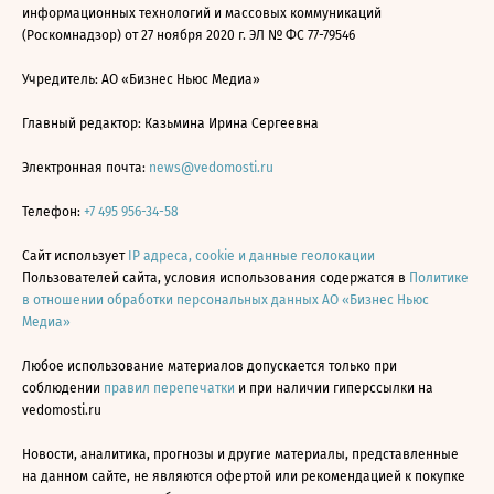
информационных технологий и массовых коммуникаций
(Роскомнадзор) от 27 ноября 2020 г. ЭЛ № ФС 77-79546
Учредитель: АО «Бизнес Ньюс Медиа»
Главный редактор: Казьмина Ирина Сергеевна
Электронная почта:
news@vedomosti.ru
Телефон:
+7 495 956-34-58
Сайт использует
IP адреса, cookie и данные геолокации
Пользователей сайта, условия использования содержатся в
Политике
в отношении обработки персональных данных АО «Бизнес Ньюс
Медиа»
Любое использование материалов допускается только при
соблюдении
правил перепечатки
и при наличии гиперссылки на
vedomosti.ru
Новости, аналитика, прогнозы и другие материалы, представленные
на данном сайте, не являются офертой или рекомендацией к покупке