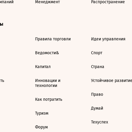
мпаний
Менеджмент
Распространение
ты
Правила торговли
Идеи управления
Ведомости&
Спорт
Капитал
Страна
ть
Инновации и
Устойчивое развити
технологии
Право
Как потратить
Думай
Туризм
Техуспех
Форум