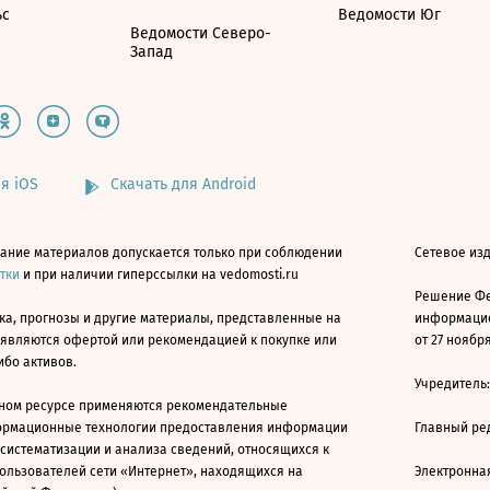
ьс
Ведомости Юг
Ведомости Северо-
Запад
я iOS
Скачать для Android
ание материалов допускается только при соблюдении
Сетевое изд
атки
и при наличии гиперссылки на vedomosti.ru
Решение Фе
ка, прогнозы и другие материалы, представленные на
информацио
 являются офертой или рекомендацией к покупке или
от 27 ноября
ибо активов.
Учредитель
ном ресурсе применяются рекомендательные
ормационные технологии предоставления информации
Главный ре
 систематизации и анализа сведений, относящихся к
ользователей сети «Интернет», находящихся на
Электронна