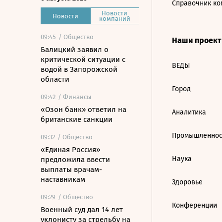
Справочник ко
Новости
Новости
компаний
09:45
/ Общество
Наши проек
Балицкий заявил о
критической ситуации с
ВЕДЫ
водой в Запорожской
области
Город
09:42
/ Финансы
«Озон банк» ответил на
Аналитика
британские санкции
Промышленнос
09:32
/ Общество
«Единая Россия»
Наука
предложила ввести
выплаты врачам-
наставникам
Здоровье
09:29
/ Общество
Конференции
Военный суд дал 14 лет
уклонисту за стрельбу на