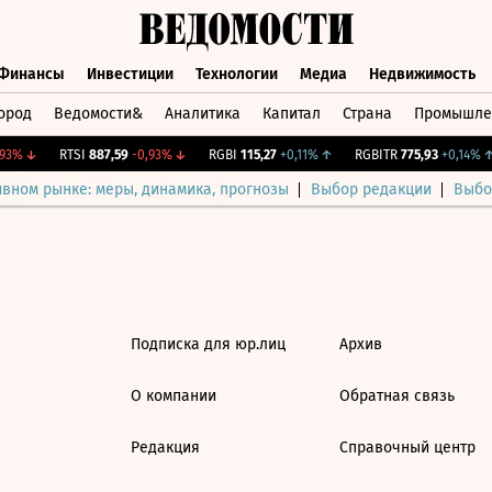
Финансы
Инвестиции
Технологии
Медиа
Недвижимость
ород
Ведомости&
Аналитика
Капитал
Страна
Промышле
а
Финансы
Инвестиции
Технологии
Медиа
Недвижимос
93%
↓
RTSI
887,59
-0,93%
↓
RGBI
115,27
+0,11%
↑
RGBITR
775,93
+0,14%
↑
ивном рынке: меры, динамика, прогнозы
Выбор редакции
Выбо
Подписка для юр.лиц
Архив
О компании
Обратная связь
Редакция
Справочный центр