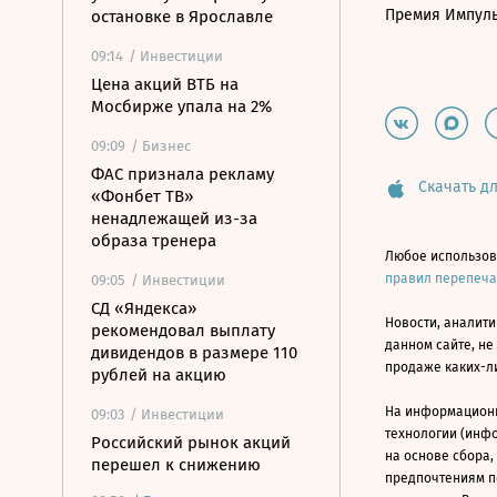
Премия Импул
остановке в Ярославле
09:14
/ Инвестиции
Цена акций ВТБ на
Мосбирже упала на 2%
09:09
/ Бизнес
ФАС признала рекламу
Скачать дл
«Фонбет ТВ»
ненадлежащей из-за
образа тренера
Любое использов
правил перепеч
09:05
/ Инвестиции
СД «Яндекса»
Новости, аналити
рекомендовал выплату
данном сайте, не
дивидендов в размере 110
продаже каких-л
рублей на акцию
На информацион
09:03
/ Инвестиции
технологии (инф
Российский рынок акций
на основе сбора,
перешел к снижению
предпочтениям п