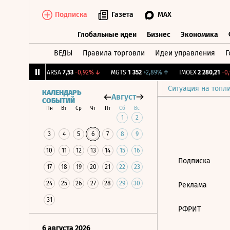
Подписка
Газета
MAX
Глобальные идеи
Бизнес
Экономика
ВЕДЫ
Правила торговли
Идеи управления
Г
Глобальные идеи
Бизнес
Экономик
58
+0,56%
↑
ARSA
7,53
-0,92%
↓
MGTS
1 352
+2,89%
↑
IMOEX
2 280,21
-0,
Ситуация на топл
КАЛЕНДАРЬ
Август
СОБЫТИЙ
Пн
Вт
Ср
Чт
Пт
Сб
Вс
1
2
3
4
5
6
7
8
9
10
11
12
13
14
15
16
Подписка
17
18
19
20
21
22
23
24
25
26
27
28
29
30
Реклама
31
РФРИТ
6 августа 2026