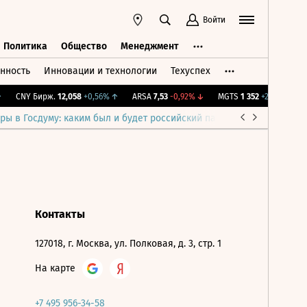
Войти
Политика
Общество
Менеджмент
нность
Инновации и технологии
Техуспех
ть
Политика
Общество
Менеджмент
CNY Бирж.
12,058
+0,56%
↑
ARSA
7,53
-0,92%
↓
MGTS
1 352
+2,89%
↑
ры в Госдуму: каким был и будет российский парламент
Война н
Контакты
127018, г. Москва, ул. Полковая, д. 3, стр. 1
На карте
+7 495 956-34-58