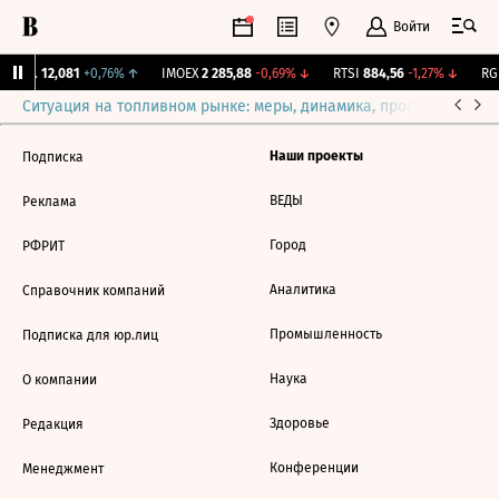
Войти
Бирж.
12,081
+0,76%
↑
IMOEX
2 285,88
-0,69%
↓
RTSI
884,56
-1,27%
↓
RGB
Ситуация на топливном рынке: меры, динамика, прогнозы
Выб
Наши проекты
Подписка
ВЕДЫ
Реклама
Город
РФРИТ
Аналитика
Справочник компаний
Промышленность
Подписка для юр.лиц
Наука
О компании
Здоровье
Редакция
Конференции
Менеджмент