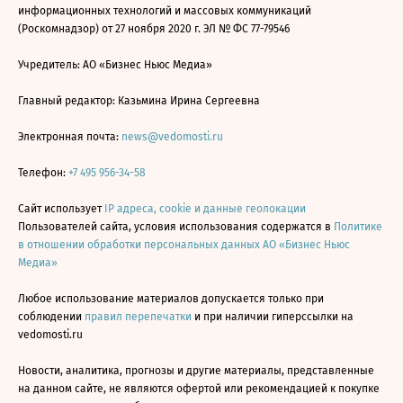
информационных технологий и массовых коммуникаций
(Роскомнадзор) от 27 ноября 2020 г. ЭЛ № ФС 77-79546
Учредитель: АО «Бизнес Ньюс Медиа»
Главный редактор: Казьмина Ирина Сергеевна
Электронная почта:
news@vedomosti.ru
Телефон:
+7 495 956-34-58
Сайт использует
IP адреса, cookie и данные геолокации
Пользователей сайта, условия использования содержатся в
Политике
в отношении обработки персональных данных АО «Бизнес Ньюс
Медиа»
Любое использование материалов допускается только при
соблюдении
правил перепечатки
и при наличии гиперссылки на
vedomosti.ru
Новости, аналитика, прогнозы и другие материалы, представленные
на данном сайте, не являются офертой или рекомендацией к покупке