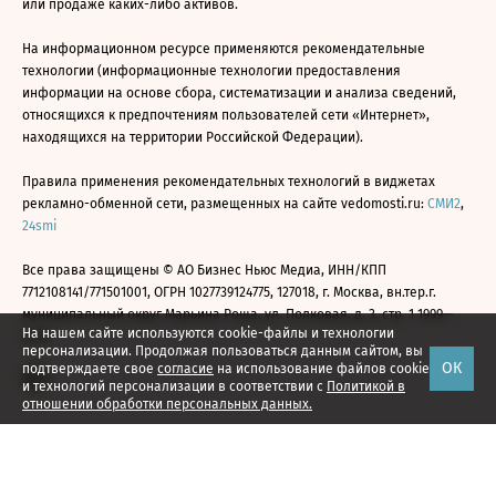
или продаже каких-либо активов.
На информационном ресурсе применяются рекомендательные
технологии (информационные технологии предоставления
информации на основе сбора, систематизации и анализа сведений,
относящихся к предпочтениям пользователей сети «Интернет»,
находящихся на территории Российской Федерации).
Правила применения рекомендательных технологий в виджетах
рекламно-обменной сети, размещенных на сайте vedomosti.ru:
СМИ2
,
24smi
Все права защищены © АО Бизнес Ньюс Медиа, ИНН/КПП
7712108141/771501001, ОГРН 1027739124775, 127018, г. Москва, вн.тер.г.
муниципальный округ Марьина Роща, ул. Полковая, д. 3, стр. 1 1999—
На нашем сайте используются cookie-файлы и технологии
2026
персонализации. Продолжая пользоваться данным сайтом, вы
ОК
подтверждаете свое
согласие
на использование файлов cookie
и технологий персонализации в соответствии с
Политикой в
отношении обработки персональных данных.