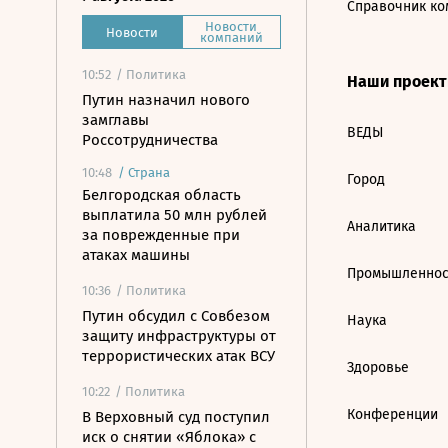
Справочник ко
Новости
Новости
компаний
10:52
/ Политика
Наши проек
Путин назначил нового
замглавы
ВЕДЫ
Россотрудничества
10:48
/
Страна
Город
Белгородская область
выплатила 50 млн рублей
Аналитика
за поврежденные при
атаках машины
Промышленнос
10:36
/ Политика
Путин обсудил с Совбезом
Наука
защиту инфраструктуры от
террористических атак ВСУ
Здоровье
10:22
/ Политика
Конференции
В Верховный суд поступил
иск о снятии «Яблока» с