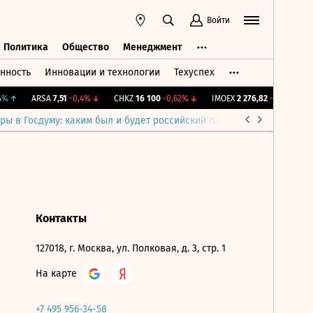
Войти
Политика
Общество
Менеджмент
нность
Инновации и технологии
Техуспех
ть
Политика
Общество
Менеджмент
%
↑
ARSA
7,51
-0,4%
↓
CHKZ
16 100
-0,62%
↓
IMOEX
2 276,82
-0,4%
↓
R
ры в Госдуму: каким был и будет российский парламент
Война н
Контакты
127018, г. Москва, ул. Полковая, д. 3, стр. 1
На карте
+7 495 956-34-58