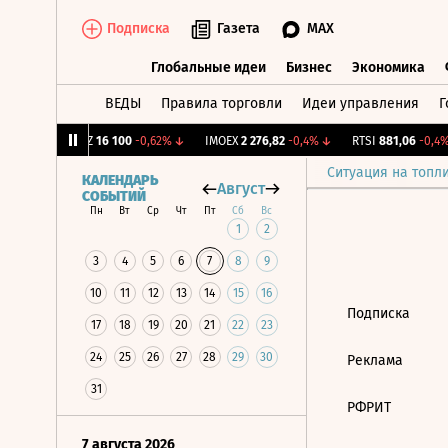
Подписка
Газета
MAX
Глобальные идеи
Бизнес
Экономика
ВЕДЫ
Правила торговли
Идеи управления
Г
Глобальные идеи
Бизнес
Экономик
0,4%
↓
CHKZ
16 100
-0,62%
↓
IMOEX
2 276,82
-0,4%
↓
RTSI
881,06
-0,4%
Ситуация на топл
КАЛЕНДАРЬ
Август
СОБЫТИЙ
Пн
Вт
Ср
Чт
Пт
Сб
Вс
1
2
3
4
5
6
7
8
9
10
11
12
13
14
15
16
Подписка
17
18
19
20
21
22
23
24
25
26
27
28
29
30
Реклама
31
РФРИТ
7 августа 2026