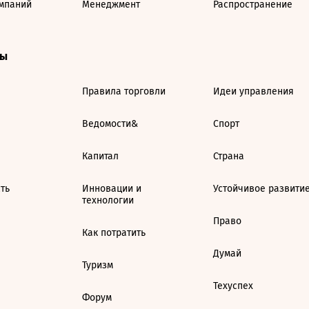
мпаний
Менеджмент
Распространение
ты
Правила торговли
Идеи управления
Ведомости&
Спорт
Капитал
Страна
ть
Инновации и
Устойчивое развити
технологии
Право
Как потратить
Думай
Туризм
Техуспех
Форум