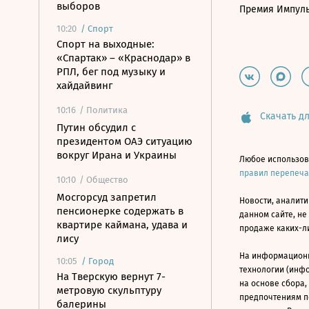
выборов
Премия Импул
10:20
/
Спорт
Спорт на выходные:
«Спартак» – «Краснодар» в
РПЛ, бег под музыку и
хайдайвинг
10:16
/ Политика
Скачать дл
Путин обсудил с
президентом ОАЭ ситуацию
вокруг Ирана и Украины
Любое использов
правил перепеч
10:10
/ Общество
Мосгорсуд запретил
Новости, аналити
пенсионерке содержать в
данном сайте, не
квартире каймана, удава и
продаже каких-л
лису
На информацион
10:05
/
Город
технологии (инф
На Тверскую вернут 7-
на основе сбора,
метровую скульптуру
предпочтениям п
балерины