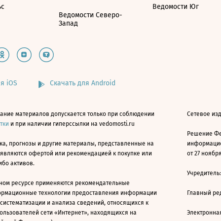
ьс
Ведомости Юг
Ведомости Северо-
Запад
я iOS
Скачать для Android
ание материалов допускается только при соблюдении
Сетевое изд
атки
и при наличии гиперссылки на vedomosti.ru
Решение Фе
ка, прогнозы и другие материалы, представленные на
информацио
 являются офертой или рекомендацией к покупке или
от 27 ноября
ибо активов.
Учредитель
ном ресурсе применяются рекомендательные
ормационные технологии предоставления информации
Главный ре
 систематизации и анализа сведений, относящихся к
ользователей сети «Интернет», находящихся на
Электронна