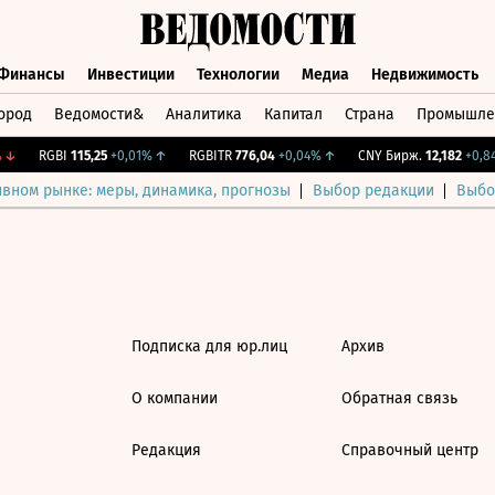
Финансы
Инвестиции
Технологии
Медиа
Недвижимость
ород
Ведомости&
Аналитика
Капитал
Страна
Промышле
а
Финансы
Инвестиции
Технологии
Медиа
Недвижимос
↓
RGBI
115,25
+0,01%
↑
RGBITR
776,04
+0,04%
↑
CNY Бирж.
12,182
+0,84
ивном рынке: меры, динамика, прогнозы
Выбор редакции
Выбо
Подписка для юр.лиц
Архив
О компании
Обратная связь
Редакция
Справочный центр