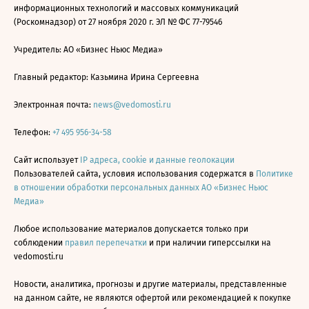
информационных технологий и массовых коммуникаций
(Роскомнадзор) от 27 ноября 2020 г. ЭЛ № ФС 77-79546
Учредитель: АО «Бизнес Ньюс Медиа»
Главный редактор: Казьмина Ирина Сергеевна
Электронная почта:
news@vedomosti.ru
Телефон:
+7 495 956-34-58
Сайт использует
IP адреса, cookie и данные геолокации
Пользователей сайта, условия использования содержатся в
Политике
в отношении обработки персональных данных АО «Бизнес Ньюс
Медиа»
Любое использование материалов допускается только при
соблюдении
правил перепечатки
и при наличии гиперссылки на
vedomosti.ru
Новости, аналитика, прогнозы и другие материалы, представленные
на данном сайте, не являются офертой или рекомендацией к покупке