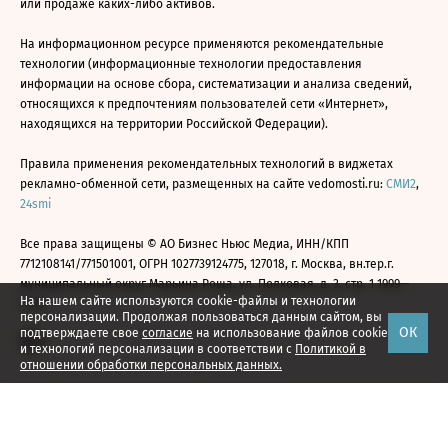
или продаже каких-либо активов.
На информационном ресурсе применяются рекомендательные
технологии (информационные технологии предоставления
информации на основе сбора, систематизации и анализа сведений,
относящихся к предпочтениям пользователей сети «Интернет»,
находящихся на территории Российской Федерации).
Правила применения рекомендательных технологий в виджетах
рекламно-обменной сети, размещенных на сайте vedomosti.ru:
СМИ2
,
24smi
Все права защищены © АО Бизнес Ньюс Медиа, ИНН/КПП
7712108141/771501001, ОГРН 1027739124775, 127018, г. Москва, вн.тер.г.
муниципальный округ Марьина Роща, ул. Полковая, д. 3, стр. 1 1999—
На нашем сайте используются cookie-файлы и технологии
2026
персонализации. Продолжая пользоваться данным сайтом, вы
ОК
подтверждаете свое
согласие
на использование файлов cookie
и технологий персонализации в соответствии с
Политикой в
отношении обработки персональных данных.