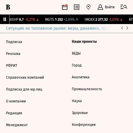
Войти
↑
BISVP
9,7
-0,21%
↓
MGTS
1 352
+2,89%
↑
IMOEX
2 277,52
-1,05%
↓
RTS
Ситуация на топливном рынке: меры, динамика, прогнозы
Выб
Наши проекты
Подписка
ВЕДЫ
Реклама
Город
РФРИТ
Аналитика
Справочник компаний
Промышленность
Подписка для юр.лиц
Наука
О компании
Здоровье
Редакция
Конференции
Менеджмент