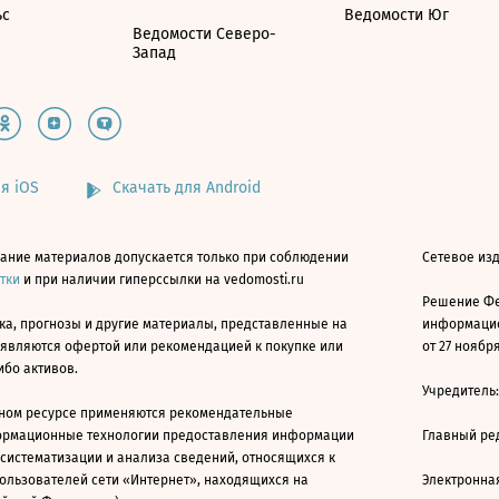
ьс
Ведомости Юг
Ведомости Северо-
Запад
я iOS
Скачать для Android
ание материалов допускается только при соблюдении
Сетевое изд
атки
и при наличии гиперссылки на vedomosti.ru
Решение Фе
ка, прогнозы и другие материалы, представленные на
информацио
 являются офертой или рекомендацией к покупке или
от 27 ноября
ибо активов.
Учредитель
ном ресурсе применяются рекомендательные
ормационные технологии предоставления информации
Главный ре
 систематизации и анализа сведений, относящихся к
ользователей сети «Интернет», находящихся на
Электронна