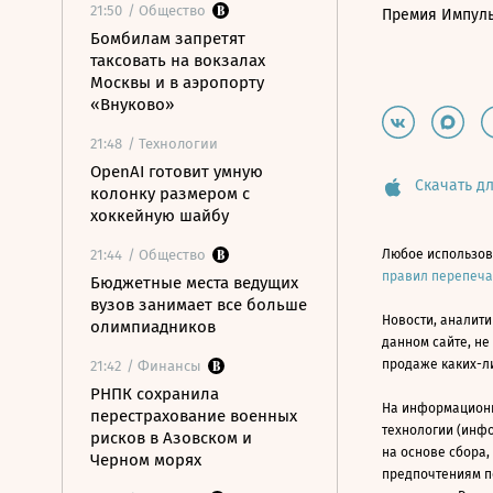
21:50
/ Общество
Премия Импул
Бомбилам запретят
таксовать на вокзалах
Москвы и в аэропорту
«Внуково»
21:48
/ Технологии
OpenAI готовит умную
Скачать дл
колонку размером с
хоккейную шайбу
21:44
/ Общество
Любое использов
правил перепеч
Бюджетные места ведущих
вузов занимает все больше
Новости, аналити
олимпиадников
данном сайте, не
продаже каких-л
21:42
/ Финансы
РНПК сохранила
На информацион
перестрахование военных
технологии (инф
рисков в Азовском и
на основе сбора,
Черном морях
предпочтениям п