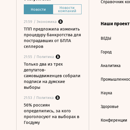
Справочник ко
Новости
Новости
компаний
21:59
/ Экономика
Наши проек
ТПП предложила изменить
процедуру банкротства для
ВЕДЫ
пострадавших от БПЛА
селлеров
Город
21:55
/ Политика
Только два из трех
Аналитика
депутатов-
самовыдвиженцев собрали
Промышленнос
подписи на думские
выборы
Наука
21:53
/ Политика
56% россиян
Здоровье
определились, за кого
проголосуют на выборах в
Конференции
Госдуму