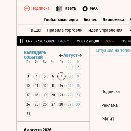
Подписка
Газета
MAX
Глобальные идеи
Бизнес
Экономика
ВЕДЫ
Правила торговли
Идеи управления
Г
Глобальные идеи
Бизнес
Экономик
,2
-1,96%
↓
CNY Бирж.
12,081
+0,76%
↑
IMOEX
2 285,88
-0,69%
↓
RTSI
88
Ситуация на топл
КАЛЕНДАРЬ
Август
СОБЫТИЙ
Пн
Вт
Ср
Чт
Пт
Сб
Вс
1
2
3
4
5
6
7
8
9
10
11
12
13
14
15
16
Подписка
17
18
19
20
21
22
23
24
25
26
27
28
29
30
Реклама
31
РФРИТ
6 августа 2026