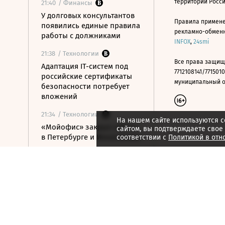
территории Росс
21:40
/ Финансы
У долговых консультантов
Правила примене
появились единые правила
рекламно-обменно
работы с должниками
INFOX
,
24smi
21:38
/ Технологии
Все права защищ
Адаптация IT-систем под
7712108141/7715010
российские сертификаты
муниципальный окр
безопасности потребует
вложений
21:34
/ Технологии
На нашем сайте используются c
«Мойофис» закрыл офисы
сайтом, вы подтверждаете свое
в Петербурге и Иннополисе
соответствии с
Политикой в отн
21:33
/ Политика
Россия поддержала
расширение
авиасообщения с
Казахстаном
21:28
/ Недвижимость