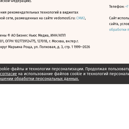
ийской Федерации).
Телефон:
+7
ния рекомендательных технологий в виджетах
й сети, размещенных на сайте vedomosti.ru:
СМИ2
,
Сайт испол
сайта, усл
обработки 
ены © АО Бизнес Ньюс Медиа, ИНН/КПП
01, ОГРН 1027739124775, 127018, г. Москва, вн.тер.г.
уг Марьина Роща, ул. Полковая, д. 3, стр. 1 1999—2026
ookie-файлы и технологии персонализации. Продолжая пользоват
согласие
на использование файлов cookie и технологий персонал
ошении обработки персональных данных.