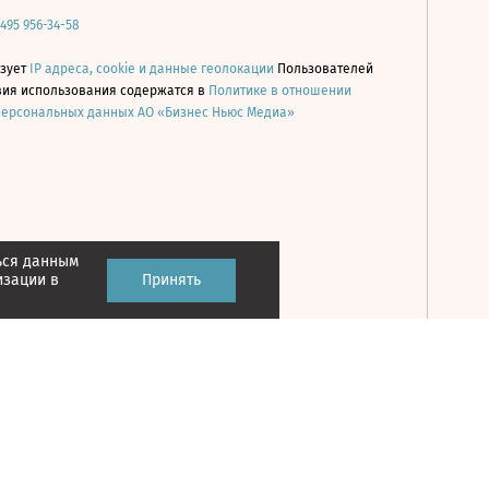
 495 956-34-58
ьзует
IP адреса, cookie и данные геолокации
Пользователей
овия использования содержатся в
Политике в отношении
персональных данных АО «Бизнес Ньюс Медиа»
ься данным
Принять
изации в