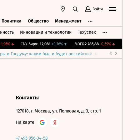
Войти
Политика
Общество
Менеджмент
нность
Инновации и технологии
Техуспех
ть
Политика
Общество
Менеджмент
1,96%
↓
CNY Бирж.
12,081
+0,76%
↑
IMOEX
2 285,88
-0,69%
↓
RTSI
884,56
ры в Госдуму: каким был и будет российский парламент
Война н
Контакты
127018, г. Москва, ул. Полковая, д. 3, стр. 1
На карте
+7 495 956-34-58