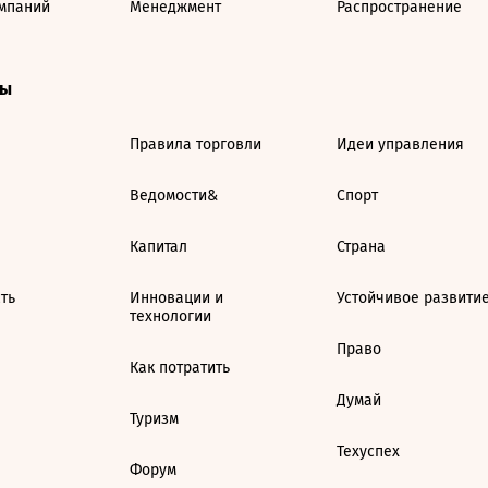
мпаний
Менеджмент
Распространение
ты
Правила торговли
Идеи управления
Ведомости&
Спорт
Капитал
Страна
ть
Инновации и
Устойчивое развити
технологии
Право
Как потратить
Думай
Туризм
Техуспех
Форум