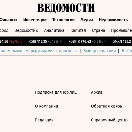
Финансы
Инвестиции
Технологии
Медиа
Недвижимость
ород
Ведомости&
Аналитика
Капитал
Страна
Промышле
а
Финансы
Инвестиции
Технологии
Медиа
Недвижимос
4,56
-1,27%
↓
RGBI
115,35
+0,18%
↑
RGBITR
776,42
+0,21%
↑
GMKN
125,2
-
ивном рынке: меры, динамика, прогнозы
Выбор редакции
Выбо
Подписка для юр.лиц
Архив
О компании
Обратная связь
Редакция
Справочный центр