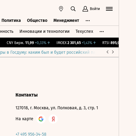
Войти
Политика
Общество
Менеджмент
нность
Инновации и технологии
Техуспех
ть
Политика
Общество
Менеджмент
CNY Бирж.
11,99
+0,33%
↑
IMOEX
2 301,65
+1,43%
↑
RTSI
895,93
+1,68%
↑
ры в Госдуму: каким был и будет российский парламент
Война н
Контакты
127018, г. Москва, ул. Полковая, д. 3, стр. 1
На карте
+7 495 956-34-58