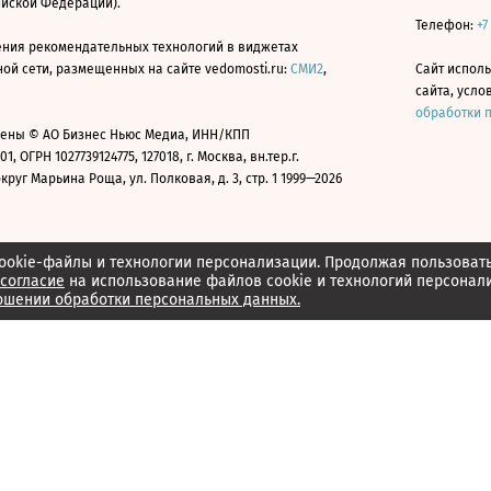
ийской Федерации).
Телефон:
+7
ния рекомендательных технологий в виджетах
й сети, размещенных на сайте vedomosti.ru:
СМИ2
,
Сайт испол
сайта, усл
обработки 
ены © АО Бизнес Ньюс Медиа, ИНН/КПП
01, ОГРН 1027739124775, 127018, г. Москва, вн.тер.г.
уг Марьина Роща, ул. Полковая, д. 3, стр. 1 1999—2026
ookie-файлы и технологии персонализации. Продолжая пользоват
согласие
на использование файлов cookie и технологий персонал
ошении обработки персональных данных.