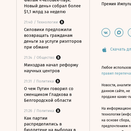
Фильм «Человек-паук:
Премия Импул
Новый день» собрал более
$1,1 млрд за неделю
21:40
/ Технологии
Силовики предложили
возвращать гражданам
деньги за услуги риэлторов
при обмане
Скачать дл
21:34
/ Общество
Минздрав начал реформу
Любое использов
научных центров
правил перепеч
21:31
/ Политика
Новости, аналити
О чем Путин говорил со
данном сайте, не
сменщиком Гладкова в
продаже каких-л
Белгородской области
На информацион
21:26
/ Политика
технологии (инф
Как партии
на основе сбора,
распределились в
предпочтениям п
бюллетене на выборах в