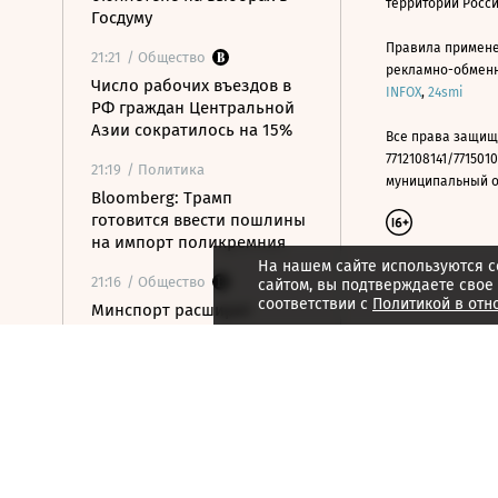
территории Росс
Госдуму
Правила примене
21:21
/ Общество
рекламно-обменно
Число рабочих въездов в
INFOX
,
24smi
РФ граждан Центральной
Азии сократилось на 15%
Все права защищ
7712108141/7715010
21:19
/ Политика
муниципальный окр
Bloomberg: Трамп
готовится ввести пошлины
на импорт поликремния
На нашем сайте используются c
21:16
/ Общество
сайтом, вы подтверждаете свое
соответствии с
Политикой в отн
Минспорт расширит
перечень спортивных
организаций для
налогового вычета
21:10
/ Экономика
Почему нефтегазовые
доходы бюджета в июле
достигли максимума с