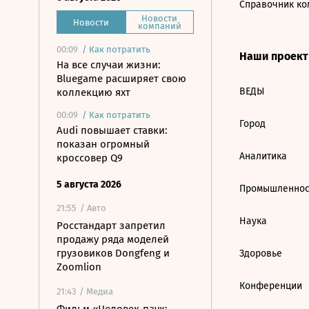
Справочник ко
Новости
Новости
компаний
00:09
/
Как потратить
Наши проек
На все случаи жизни:
Bluegame расширяет свою
ВЕДЫ
коллекцию яхт
00:09
/
Как потратить
Город
Audi повышает ставки:
показан огромный
Аналитика
кроссовер Q9
5 августа 2026
Промышленнос
21:55
/ Авто
Наука
Росстандарт запретил
продажу ряда моделей
грузовиков Dongfeng и
Здоровье
Zoomlion
Конференции
21:43
/ Медиа