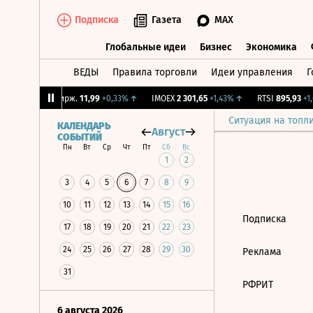
Подписка
Газета
MAX
Глобальные идеи
Бизнес
Экономика
ВЕДЫ
Правила торговли
Идеи управления
Г
Глобальные идеи
Бизнес
Экономик
8%
↑
CNY Бирж.
11,99
+0,33%
↑
IMOEX
2 301,65
+1,43%
↑
RTSI
895,93
+1,
Ситуация на топл
КАЛЕНДАРЬ
Август
СОБЫТИЙ
Пн
Вт
Ср
Чт
Пт
Сб
Вс
1
2
3
4
5
6
7
8
9
10
11
12
13
14
15
16
Подписка
17
18
19
20
21
22
23
24
25
26
27
28
29
30
Реклама
31
РФРИТ
6 августа 2026