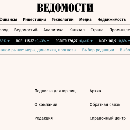
Финансы
Инвестиции
Технологии
Медиа
Недвижимость
ород
Ведомости&
Аналитика
Капитал
Страна
Промышле
а
Финансы
Инвестиции
Технологии
Медиа
Недвижимос
68%
↑
RGBI
115,37
+0,43%
↑
RGBITR
776,27
+0,44%
↑
MOEX
161,9
+0,8%
↑
ивном рынке: меры, динамика, прогнозы
Выбор редакции
Выбо
Подписка для юр.лиц
Архив
О компании
Обратная связь
Редакция
Справочный центр