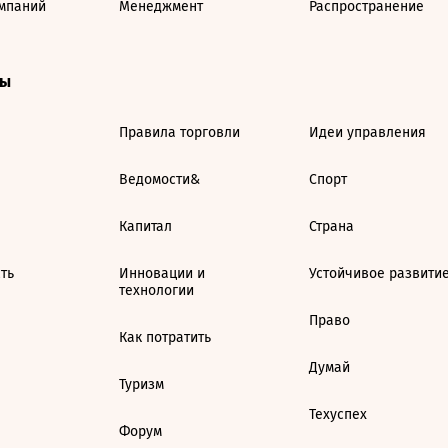
мпаний
Менеджмент
Распространение
ты
Правила торговли
Идеи управления
Ведомости&
Спорт
Капитал
Страна
ть
Инновации и
Устойчивое развити
технологии
Право
Как потратить
Думай
Туризм
Техуспех
Форум