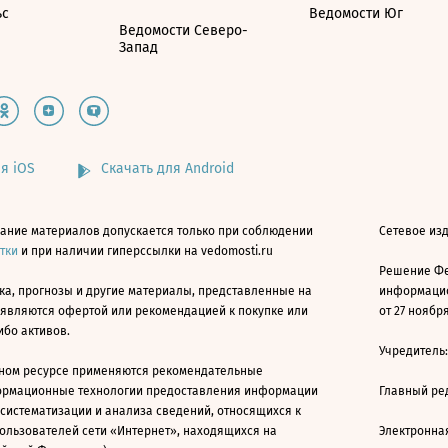
ьс
Ведомости Юг
Ведомости Северо-
Запад
я iOS
Скачать для Android
ание материалов допускается только при соблюдении
Сетевое изд
атки
и при наличии гиперссылки на vedomosti.ru
Решение Фе
ка, прогнозы и другие материалы, представленные на
информацио
 являются офертой или рекомендацией к покупке или
от 27 ноября
ибо активов.
Учредитель
ном ресурсе применяются рекомендательные
ормационные технологии предоставления информации
Главный ре
 систематизации и анализа сведений, относящихся к
ользователей сети «Интернет», находящихся на
Электронна