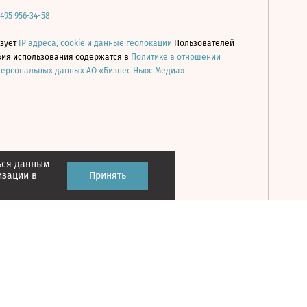
 495 956-34-58
ьзует
IP адреса, cookie и данные геолокации
Пользователей
овия использования содержатся в
Политике в отношении
персональных данных АО «Бизнес Ньюс Медиа»
ься данным
Принять
изации в