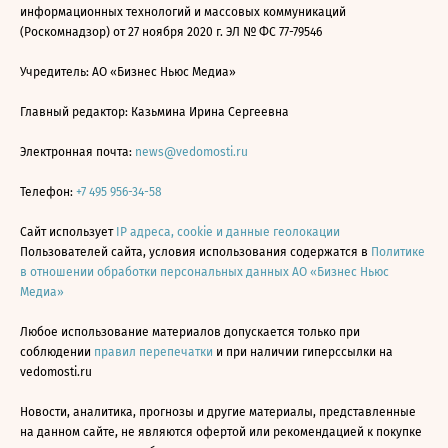
информационных технологий и массовых коммуникаций
(Роскомнадзор) от 27 ноября 2020 г. ЭЛ № ФС 77-79546
Учредитель: АО «Бизнес Ньюс Медиа»
Главный редактор: Казьмина Ирина Сергеевна
Электронная почта:
news@vedomosti.ru
Телефон:
+7 495 956-34-58
Сайт использует
IP адреса, cookie и данные геолокации
Пользователей сайта, условия использования содержатся в
Политике
в отношении обработки персональных данных АО «Бизнес Ньюс
Медиа»
Любое использование материалов допускается только при
соблюдении
правил перепечатки
и при наличии гиперссылки на
vedomosti.ru
Новости, аналитика, прогнозы и другие материалы, представленные
на данном сайте, не являются офертой или рекомендацией к покупке