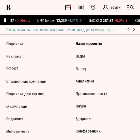
Войти
I
115,17
-0,06%
↓
CNY Бирж.
12,239
+1,31%
↑
IMOEX
2 281,31
-0,2%
↓
RGB
Ситуация на топливном рынке: меры, динамика, прогнозы
Выб
Наши проекты
Подписка
ВЕДЫ
Реклама
Город
РФРИТ
Аналитика
Справочник компаний
Промышленность
Подписка для юр.лиц
Наука
О компании
Здоровье
Редакция
Конференции
Менеджмент