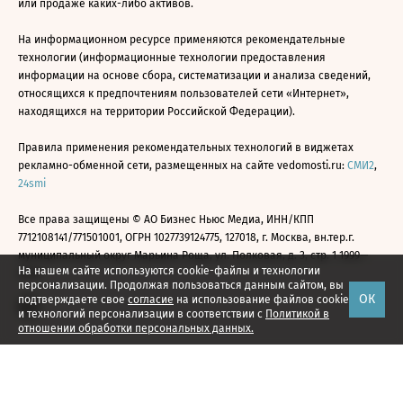
или продаже каких-либо активов.
На информационном ресурсе применяются рекомендательные
технологии (информационные технологии предоставления
информации на основе сбора, систематизации и анализа сведений,
относящихся к предпочтениям пользователей сети «Интернет»,
находящихся на территории Российской Федерации).
Правила применения рекомендательных технологий в виджетах
рекламно-обменной сети, размещенных на сайте vedomosti.ru:
СМИ2
,
24smi
Все права защищены © АО Бизнес Ньюс Медиа, ИНН/КПП
7712108141/771501001, ОГРН 1027739124775, 127018, г. Москва, вн.тер.г.
муниципальный округ Марьина Роща, ул. Полковая, д. 3, стр. 1 1999—
На нашем сайте используются cookie-файлы и технологии
2026
персонализации. Продолжая пользоваться данным сайтом, вы
ОК
подтверждаете свое
согласие
на использование файлов cookie
и технологий персонализации в соответствии с
Политикой в
отношении обработки персональных данных.