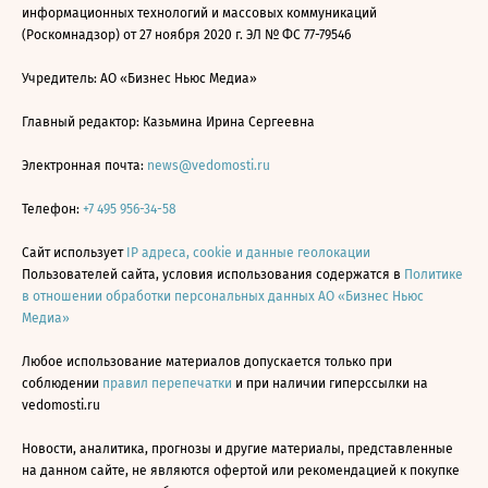
информационных технологий и массовых коммуникаций
(Роскомнадзор) от 27 ноября 2020 г. ЭЛ № ФС 77-79546
Учредитель: АО «Бизнес Ньюс Медиа»
Главный редактор: Казьмина Ирина Сергеевна
Электронная почта:
news@vedomosti.ru
Телефон:
+7 495 956-34-58
Сайт использует
IP адреса, cookie и данные геолокации
Пользователей сайта, условия использования содержатся в
Политике
в отношении обработки персональных данных АО «Бизнес Ньюс
Медиа»
Любое использование материалов допускается только при
соблюдении
правил перепечатки
и при наличии гиперссылки на
vedomosti.ru
Новости, аналитика, прогнозы и другие материалы, представленные
на данном сайте, не являются офертой или рекомендацией к покупке