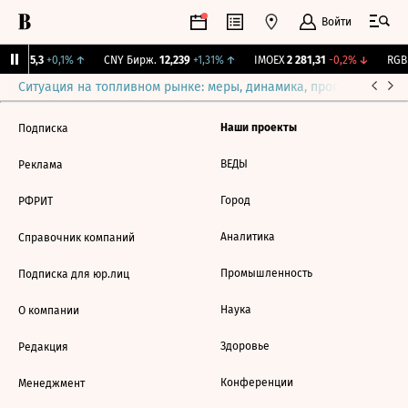
Войти
BI
115,3
+0,1%
↑
CNY Бирж.
12,239
+1,31%
↑
IMOEX
2 281,31
-0,2%
↓
RGBI
Ситуация на топливном рынке: меры, динамика, прогнозы
Выб
Наши проекты
Подписка
ВЕДЫ
Реклама
Город
РФРИТ
Аналитика
Справочник компаний
Промышленность
Подписка для юр.лиц
Наука
О компании
Здоровье
Редакция
Конференции
Менеджмент