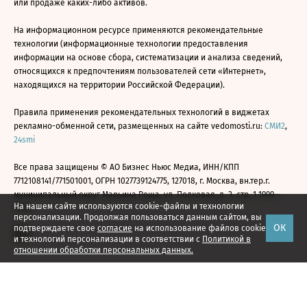
или продаже каких-либо активов.
На информационном ресурсе применяются рекомендательные
технологии (информационные технологии предоставления
информации на основе сбора, систематизации и анализа сведений,
относящихся к предпочтениям пользователей сети «Интернет»,
находящихся на территории Российской Федерации).
Правила применения рекомендательных технологий в виджетах
рекламно-обменной сети, размещенных на сайте vedomosti.ru:
СМИ2
,
24smi
Все права защищены © АО Бизнес Ньюс Медиа, ИНН/КПП
7712108141/771501001, ОГРН 1027739124775, 127018, г. Москва, вн.тер.г.
муниципальный округ Марьина Роща, ул. Полковая, д. 3, стр. 1 1999—
На нашем сайте используются cookie-файлы и технологии
2026
персонализации. Продолжая пользоваться данным сайтом, вы
ОК
подтверждаете свое
согласие
на использование файлов cookie
и технологий персонализации в соответствии с
Политикой в
отношении обработки персональных данных.