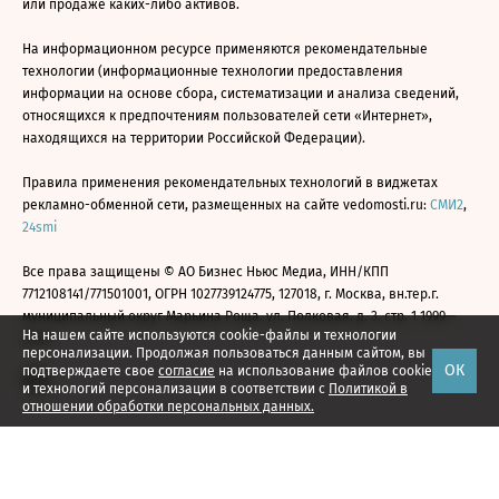
или продаже каких-либо активов.
На информационном ресурсе применяются рекомендательные
технологии (информационные технологии предоставления
информации на основе сбора, систематизации и анализа сведений,
относящихся к предпочтениям пользователей сети «Интернет»,
находящихся на территории Российской Федерации).
Правила применения рекомендательных технологий в виджетах
рекламно-обменной сети, размещенных на сайте vedomosti.ru:
СМИ2
,
24smi
Все права защищены © АО Бизнес Ньюс Медиа, ИНН/КПП
7712108141/771501001, ОГРН 1027739124775, 127018, г. Москва, вн.тер.г.
муниципальный округ Марьина Роща, ул. Полковая, д. 3, стр. 1 1999—
На нашем сайте используются cookie-файлы и технологии
2026
персонализации. Продолжая пользоваться данным сайтом, вы
ОК
подтверждаете свое
согласие
на использование файлов cookie
и технологий персонализации в соответствии с
Политикой в
отношении обработки персональных данных.