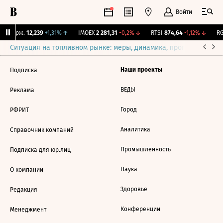
Войти
Y Бирж.
12,239
+1,31%
↑
IMOEX
2 281,31
-0,2%
↓
RTSI
874,64
-1,12%
↓
RG
Ситуация на топливном рынке: меры, динамика, прогнозы
Выб
Наши проекты
Подписка
ВЕДЫ
Реклама
Город
РФРИТ
Аналитика
Справочник компаний
Промышленность
Подписка для юр.лиц
Наука
О компании
Здоровье
Редакция
Конференции
Менеджмент