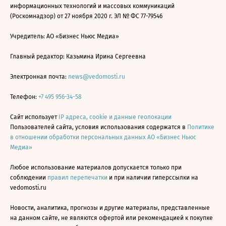
информационных технологий и массовых коммуникаций
(Роскомнадзор) от 27 ноября 2020 г. ЭЛ № ФС 77-79546
Учредитель: АО «Бизнес Ньюс Медиа»
Главный редактор: Казьмина Ирина Сергеевна
Электронная почта:
news@vedomosti.ru
Телефон:
+7 495 956-34-58
Сайт использует
IP адреса, cookie и данные геолокации
Пользователей сайта, условия использования содержатся в
Политике
в отношении обработки персональных данных АО «Бизнес Ньюс
Медиа»
Любое использование материалов допускается только при
соблюдении
правил перепечатки
и при наличии гиперссылки на
vedomosti.ru
Новости, аналитика, прогнозы и другие материалы, представленные
на данном сайте, не являются офертой или рекомендацией к покупке