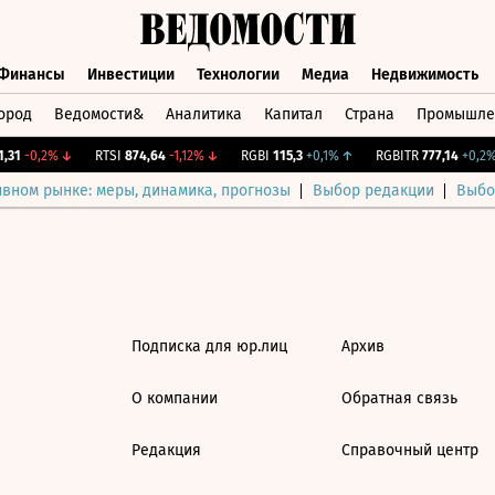
Финансы
Инвестиции
Технологии
Медиа
Недвижимость
ород
Ведомости&
Аналитика
Капитал
Страна
Промышле
а
Финансы
Инвестиции
Технологии
Медиа
Недвижимос
,31
-0,2%
↓
RTSI
874,64
-1,12%
↓
RGBI
115,3
+0,1%
↑
RGBITR
777,14
+0,2%
ивном рынке: меры, динамика, прогнозы
Выбор редакции
Выбо
Подписка для юр.лиц
Архив
О компании
Обратная связь
Редакция
Справочный центр