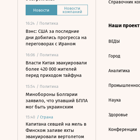
Справочник ко
Новости
Новости
компаний
16:24
/ Политика
Наши проек
Вэнс: США за последние
дни добились прогресса на
ВЕДЫ
переговорах с Ираном
16:06
/ Политика
Город
Власти Китая эвакуировали
более 420 000 жителей
Аналитика
перед приходом тайфуна
Промышленнос
15:54
/ Политика
Минобороны Болгарии
Наука
заявило, что упавший БПЛА
мог быть украинским
Здоровье
15:40
/
Страна
Капитана севшей на мель в
Конференции
Финском заливе яхты
эвакуировали вертолетом