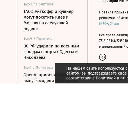
территории Росс
14:53
/ Политика
ТАСС: Уиткофф и Кушнер
Правила примене
могут посетить Киев и
рекламно-обменно
Москву на следующей
INFOX
,
24smi
неделе
Все права защищ
14:49
/ Политика
7712108141/7715010
ВС РФ ударили по военным
муниципальный окр
складам в портах Одессы и
Николаева
14:41
/ Политика
На нашем сайте используются c
сайтом, вы подтверждаете свое
OpenAI приостановила
соответствии с
Политикой в отн
выпуск модели Astra из-за
киберугроз
14:25
/ Политика
ОАЭ обвинили Иран в
ракетной атаке на судно
нефтекомпании ADNOC
14:15
/ Общество