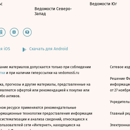
ьс
Ведомости Юг
Ведомости Северо-
Запад
я iOS
Скачать для Android
ание материалов допускается только при соблюдении
Сетевое изд
атки
и при наличии гиперссылки на vedomosti.ru
Решение Фе
ка, прогнозы и другие материалы, представленные на
информацио
 являются офертой или рекомендацией к покупке или
от 27 ноября
ибо активов.
Учредитель
ном ресурсе применяются рекомендательные
ормационные технологии предоставления информации
Главный ре
 систематизации и анализа сведений, относящихся к
ользователей сети «Интернет», находящихся на
Электронна