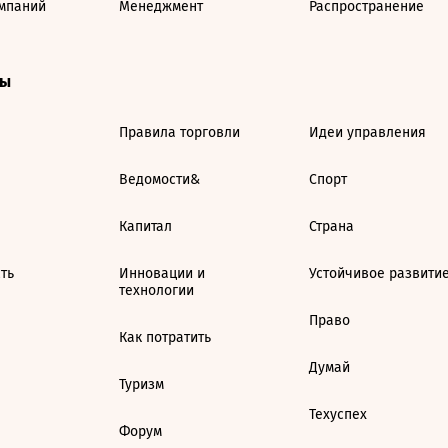
мпаний
Менеджмент
Распространение
ты
Правила торговли
Идеи управления
Ведомости&
Спорт
Капитал
Страна
ть
Инновации и
Устойчивое развити
технологии
Право
Как потратить
Думай
Туризм
Техуспех
Форум