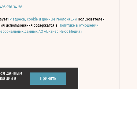
 495 956-34-58
ьзует
IP адреса, cookie и данные геолокации
Пользователей
овия использования содержатся в
Политике в отношении
персональных данных АО «Бизнес Ньюс Медиа»
ься данным
Принять
изации в