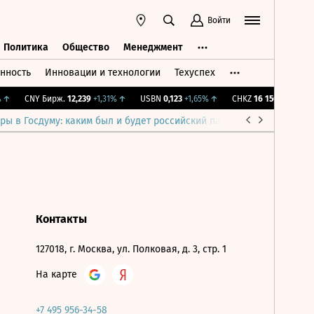
Войти
Политика
Общество
Менеджмент
нность
Инновации и технологии
Техуспех
ть
Политика
Общество
Менеджмент
↑
CNY Бирж.
12,239
+1,31%
↑
USBN
0,123
+1,65%
↑
CHKZ
16 150
+0,31%
↑
ры в Госдуму: каким был и будет российский парламент
Война н
Контакты
127018, г. Москва, ул. Полковая, д. 3, стр. 1
На карте
+7 495 956-34-58