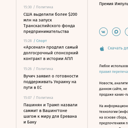
Премия Импул
15:30
/ Политика
США выделили более $200
млн на запуск
Транскаспийского фонда
предпринимательства
15:28
/
Спорт
«Арсенал» продлил самый
Скачать дл
долгосрочный спонсоркий
контракт в истории АПЛ
Любое использов
15:26
/ Политика
правил перепеч
Вучич заявил о готовности
поддерживать Украину на
Новости, аналити
пути в ЕС
данном сайте, не
продаже каких-л
15:07
/ Политика
Пашинян и Трамп назвали
На информацион
саммит в Вашингтоне
технологии (инф
шагом к миру для Еревана
на основе сбора,
и Баку
предпочтениям п