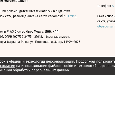
ийской Федерации).
Телефон:
+7
ния рекомендательных технологий в виджетах
й сети, размещенных на сайте vedomosti.ru:
СМИ2
,
Сайт испол
сайта, усл
обработки 
ены © АО Бизнес Ньюс Медиа, ИНН/КПП
01, ОГРН 1027739124775, 127018, г. Москва, вн.тер.г.
уг Марьина Роща, ул. Полковая, д. 3, стр. 1 1999—2026
ookie-файлы и технологии персонализации. Продолжая пользоват
согласие
на использование файлов cookie и технологий персонал
ошении обработки персональных данных.