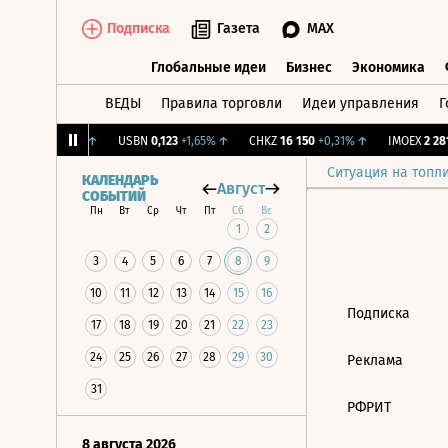
Подписка
Газета
MAX
Глобальные идеи
Бизнес
Экономика
ВЕДЫ
Правила торговли
Идеи управления
Г
Глобальные идеи
Бизнес
Экономик
.
12,239
+1,31%
↑
USBN
0,123
+1,65%
↑
CHKZ
16 150
+0,31%
↑
IMOEX
2 281
Ситуация на топл
КАЛЕНДАРЬ
Август
СОБЫТИЙ
Пн
Вт
Ср
Чт
Пт
Сб
Вс
1
2
3
4
5
6
7
8
9
10
11
12
13
14
15
16
Подписка
17
18
19
20
21
22
23
24
25
26
27
28
29
30
Реклама
31
РФРИТ
8 августа 2026