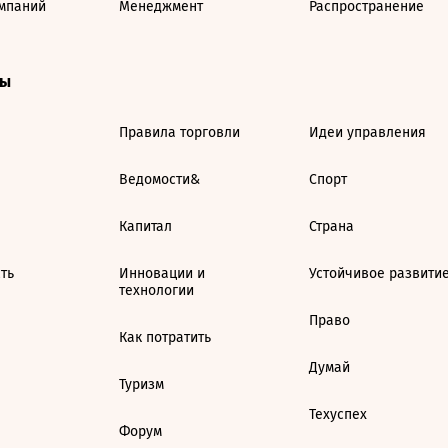
мпаний
Менеджмент
Распространение
ты
Правила торговли
Идеи управления
Ведомости&
Спорт
Капитал
Страна
ть
Инновации и
Устойчивое развити
технологии
Право
Как потратить
Думай
Туризм
Техуспех
Форум