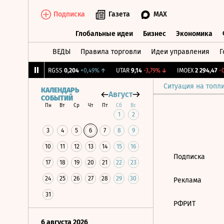
Подписка
Газета
MAX
Глобальные идеи
Бизнес
Экономика
ВЕДЫ
Правила торговли
Идеи управления
Г
Глобальные идеи
Бизнес
Экономик
055
+0,54%
↑
RGSS
0,204
+0,49%
↑
UTAR
9,14
-3,79%
↓
IMOEX
2 294,47
-0,
Ситуация на топл
КАЛЕНДАРЬ
Август
СОБЫТИЙ
Пн
Вт
Ср
Чт
Пт
Сб
Вс
1
2
3
4
5
6
7
8
9
10
11
12
13
14
15
16
Подписка
17
18
19
20
21
22
23
24
25
26
27
28
29
30
Реклама
31
РФРИТ
6 августа 2026