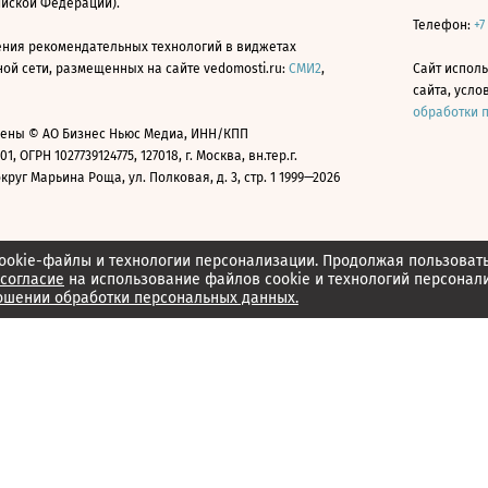
ийской Федерации).
Телефон:
+7
ния рекомендательных технологий в виджетах
й сети, размещенных на сайте vedomosti.ru:
СМИ2
,
Сайт испол
сайта, усл
обработки 
ены © АО Бизнес Ньюс Медиа, ИНН/КПП
01, ОГРН 1027739124775, 127018, г. Москва, вн.тер.г.
уг Марьина Роща, ул. Полковая, д. 3, стр. 1 1999—2026
ookie-файлы и технологии персонализации. Продолжая пользоват
согласие
на использование файлов cookie и технологий персонал
ошении обработки персональных данных.