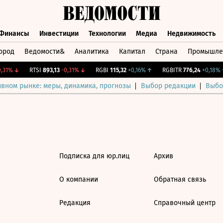
Финансы
Инвестиции
Технологии
Медиа
Недвижимость
ород
Ведомости&
Аналитика
Капитал
Страна
Промышле
а
Финансы
Инвестиции
Технологии
Медиа
Недвижимос
31%
↓
RTSI
893,13
-0,31%
↓
RGBI
115,32
+0,16%
↑
RGBITR
776,24
+0,18%
↑
ивном рынке: меры, динамика, прогнозы
Выбор редакции
Выбо
Подписка для юр.лиц
Архив
О компании
Обратная связь
Редакция
Справочный центр