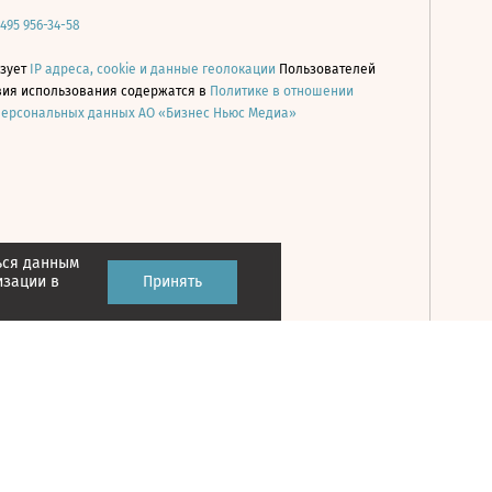
 495 956-34-58
ьзует
IP адреса, cookie и данные геолокации
Пользователей
овия использования содержатся в
Политике в отношении
персональных данных АО «Бизнес Ньюс Медиа»
ься данным
Принять
изации в