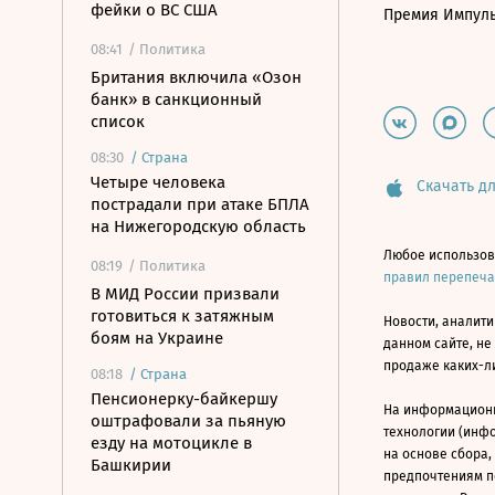
фейки о ВС США
Премия Импул
08:41
/ Политика
Британия включила «Озон
банк» в санкционный
список
08:30
/
Страна
Четыре человека
Скачать дл
пострадали при атаке БПЛА
на Нижегородскую область
Любое использов
08:19
/ Политика
правил перепеч
В МИД России призвали
готовиться к затяжным
Новости, аналити
боям на Украине
данном сайте, не
продаже каких-л
08:18
/
Страна
Пенсионерку-байкершу
На информацион
оштрафовали за пьяную
технологии (инф
езду на мотоцикле в
на основе сбора,
Башкирии
предпочтениям п