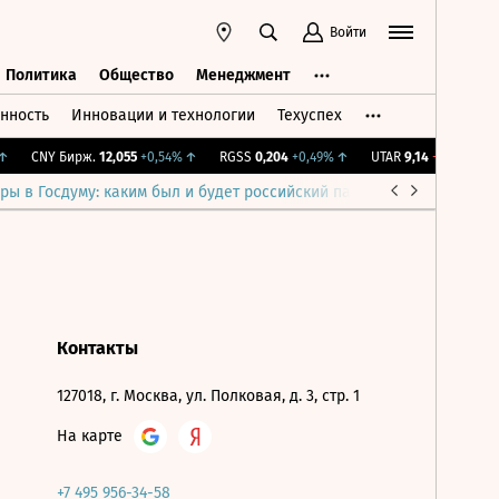
Войти
Политика
Общество
Менеджмент
нность
Инновации и технологии
Техуспех
ть
Политика
Общество
Менеджмент
CNY Бирж.
12,055
+0,54%
↑
RGSS
0,204
+0,49%
↑
UTAR
9,14
-3,79%
↓
ры в Госдуму: каким был и будет российский парламент
Война н
Контакты
127018, г. Москва, ул. Полковая, д. 3, стр. 1
На карте
+7 495 956-34-58