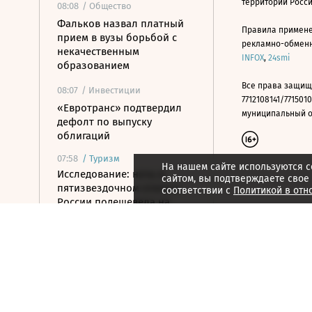
территории Росс
08:08
/ Общество
Фальков назвал платный
Правила примене
прием в вузы борьбой с
рекламно-обменно
некачественным
INFOX
,
24smi
образованием
Все права защищ
08:07
/ Инвестиции
7712108141/7715010
«Евротранс» подтвердил
муниципальный окр
дефолт по выпуску
облигаций
07:58
/
Туризм
На нашем сайте используются c
Исследование: ночь в
сайтом, вы подтверждаете свое
пятизвездочном отеле в
соответствии с
Политикой в отн
России подешевела на
10,6% за год
07:44
/
Город
Рынок недвижимости Дубая
в июле достиг $7,1 млрд
07:39
/ Бизнес
Хуснуллин предложил