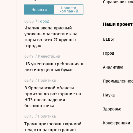
Справочник ко
Новости
Новости
компаний
08:50
/
Город
Наши проек
Италия ввела красный
уровень опасности из-за
ВЕДЫ
жары во всех 27 крупных
городах
Город
08:49
/ Инвестиции
ЦБ ужесточил требования к
Аналитика
листингу ценных бумаг
08:48
/ Политика
Промышленнос
В Ярославской области
произошло возгорание на
Наука
НПЗ после падения
беспилотника
Здоровье
08:45
/ Политика
Конференции
Трамп пригрозил тюрьмой
тем, кто распространяет