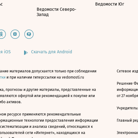
ьс
Ведомости Юг
Ведомости Северо-
Запад
я iOS
Скачать для Android
ание материалов допускается только при соблюдении
Сетевое изд
атки
и при наличии гиперссылки на vedomosti.ru
Решение Фе
ка, прогнозы и другие материалы, представленные на
информацио
 являются офертой или рекомендацией к покупке или
от 27 ноября
ибо активов.
Учредитель
ном ресурсе применяются рекомендательные
ормационные технологии предоставления информации
Главный ре
 систематизации и анализа сведений, относящихся к
ользователей сети «Интернет», находящихся на
Электронна