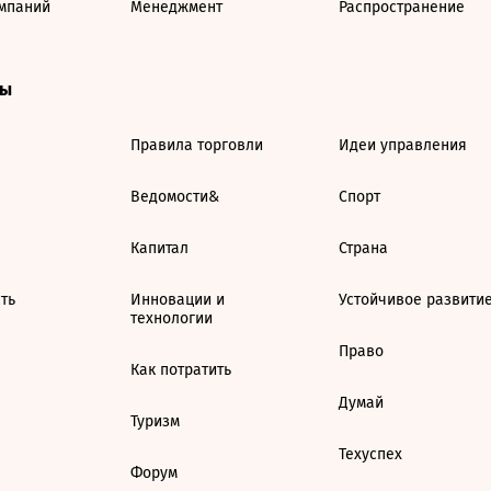
мпаний
Менеджмент
Распространение
ты
Правила торговли
Идеи управления
Ведомости&
Спорт
Капитал
Страна
ть
Инновации и
Устойчивое развити
технологии
Право
Как потратить
Думай
Туризм
Техуспех
Форум