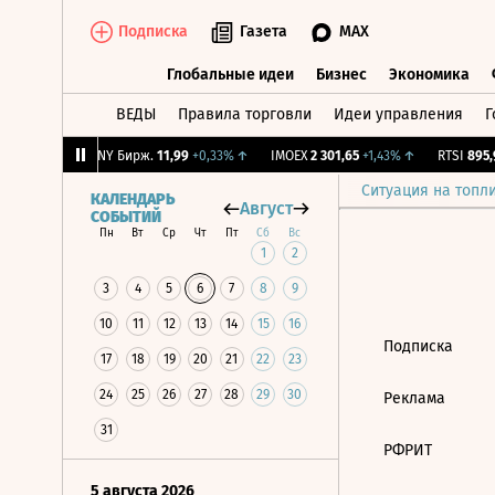
Подписка
Газета
MAX
Глобальные идеи
Бизнес
Экономика
ВЕДЫ
Правила торговли
Идеи управления
Г
Глобальные идеи
Бизнес
Экономик
+2,09%
↑
CNY Бирж.
11,99
+0,33%
↑
IMOEX
2 301,65
+1,43%
↑
RTSI
895,9
Ситуация на топл
КАЛЕНДАРЬ
Август
СОБЫТИЙ
Пн
Вт
Ср
Чт
Пт
Сб
Вс
1
2
3
4
5
6
7
8
9
10
11
12
13
14
15
16
Подписка
17
18
19
20
21
22
23
24
25
26
27
28
29
30
Реклама
31
РФРИТ
5 августа 2026