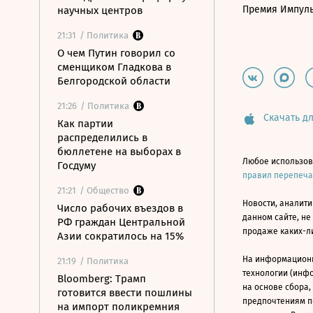
Премия Импул
научных центров
21:31
/ Политика
О чем Путин говорил со
сменщиком Гладкова в
Белгородской области
21:26
/ Политика
Скачать дл
Как партии
распределились в
бюллетене на выборах в
Любое использов
Госдуму
правил перепеч
21:21
/ Общество
Новости, аналити
Число рабочих въездов в
данном сайте, не
РФ граждан Центральной
продаже каких-л
Азии сократилось на 15%
На информацион
21:19
/ Политика
технологии (инф
Bloomberg: Трамп
на основе сбора,
готовится ввести пошлины
предпочтениям п
на импорт поликремния