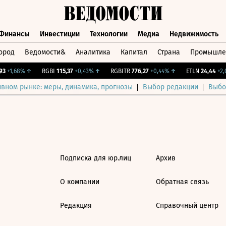
Финансы
Инвестиции
Технологии
Медиа
Недвижимость
ород
Ведомости&
Аналитика
Капитал
Страна
Промышле
а
Финансы
Инвестиции
Технологии
Медиа
Недвижимос
3
+1,68%
↑
RGBI
115,37
+0,43%
↑
RGBITR
776,27
+0,44%
↑
ETLN
24,44
+2,0
ивном рынке: меры, динамика, прогнозы
Выбор редакции
Выбо
Подписка для юр.лиц
Архив
О компании
Обратная связь
Редакция
Справочный центр