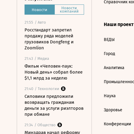
Справочник ко
Новости
Новости
компаний
21:55
/ Авто
Наши проек
Росстандарт запретил
продажу ряда моделей
ВЕДЫ
грузовиков Dongfeng и
Zoomlion
Город
21:43
/ Медиа
Фильм «Человек-паук:
Аналитика
Новый день» собрал более
$1,1 млрд за неделю
Промышленнос
21:40
/ Технологии
Наука
Силовики предложили
возвращать гражданам
деньги за услуги риэлторов
Здоровье
при обмане
Конференции
21:34
/ Общество
Минздрав начал реформу