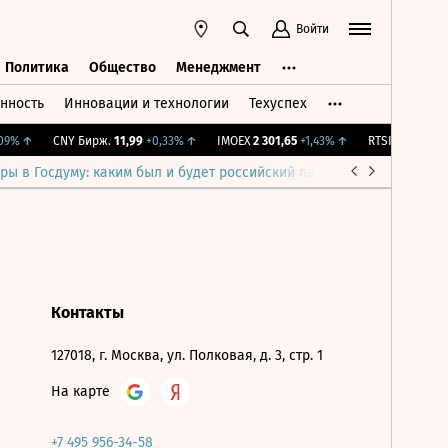
Войти
Политика
Общество
Менеджмент
нность
Инновации и технологии
Техуспех
ть
Политика
Общество
Менеджмент
9%
↑
CNY Бирж.
11,99
+0,33%
↑
IMOEX
2 301,65
+1,43%
↑
RTSI
895,93
+1,
ры в Госдуму: каким был и будет российский парламент
Война н
Контакты
127018, г. Москва, ул. Полковая, д. 3, стр. 1
На карте
+7 495 956-34-58