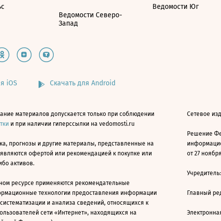
ьс
Ведомости Юг
Ведомости Северо-
Запад
я iOS
Скачать для Android
ание материалов допускается только при соблюдении
Сетевое изд
атки
и при наличии гиперссылки на vedomosti.ru
Решение Фе
ка, прогнозы и другие материалы, представленные на
информацио
 являются офертой или рекомендацией к покупке или
от 27 ноября
ибо активов.
Учредитель
ном ресурсе применяются рекомендательные
ормационные технологии предоставления информации
Главный ре
 систематизации и анализа сведений, относящихся к
ользователей сети «Интернет», находящихся на
Электронна