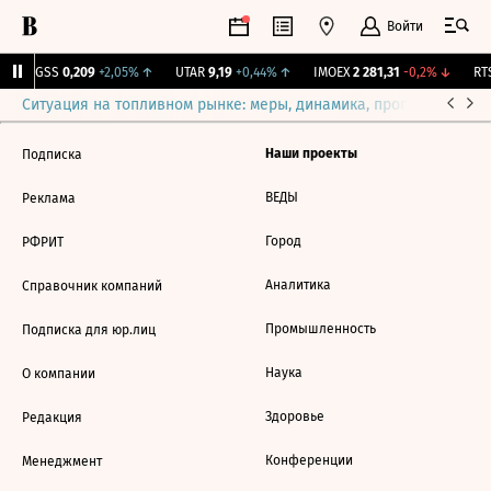
Войти
RGSS
0,209
+2,05%
↑
UTAR
9,19
+0,44%
↑
IMOEX
2 281,31
-0,2%
↓
RTS
Ситуация на топливном рынке: меры, динамика, прогнозы
Выб
Наши проекты
Подписка
ВЕДЫ
Реклама
Город
РФРИТ
Аналитика
Справочник компаний
Промышленность
Подписка для юр.лиц
Наука
О компании
Здоровье
Редакция
Конференции
Менеджмент