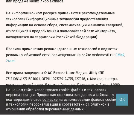
или продаже каких-либо активов.
На информационном ресурсе применяются рекомендательные
технологии (информационные технологии предоставления
информации на основе сбора, систематизации и анализа сведений,
относящихся к предпочтениям пользователей сети «Интернет»,
находящихся на территории Российской Федерации).
Правила применения рекомендательных технологий в виджетах
рекламно-обменной сети, размещенных на сайте vedomosti.ru:
СМИ2
,
24smi
Все права защищены © АО Бизнес Ньюс Медиа, ИНН/КПП
7712108141/771501001, ОГРН 1027739124775, 127018, г. Москва, вн.тер.г.
муниципальный округ Марьина Роща, ул. Полковая, д. 3, стр. 1 1999—
На нашем сайте используются cookie-файлы и технологии
2026
персонализации. Продолжая пользоваться данным сайтом, вы
ОК
подтверждаете свое
согласие
на использование файлов cookie
и технологий персонализации в соответствии с
Политикой в
отношении обработки персональных данных.