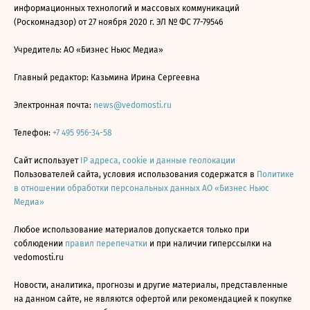
информационных технологий и массовых коммуникаций
(Роскомнадзор) от 27 ноября 2020 г. ЭЛ № ФС 77-79546
Учредитель: АО «Бизнес Ньюс Медиа»
Главный редактор: Казьмина Ирина Сергеевна
Электронная почта:
news@vedomosti.ru
Телефон:
+7 495 956-34-58
Сайт использует
IP адреса, cookie и данные геолокации
Пользователей сайта, условия использования содержатся в
Политике
в отношении обработки персональных данных АО «Бизнес Ньюс
Медиа»
Любое использование материалов допускается только при
соблюдении
правил перепечатки
и при наличии гиперссылки на
vedomosti.ru
Новости, аналитика, прогнозы и другие материалы, представленные
на данном сайте, не являются офертой или рекомендацией к покупке