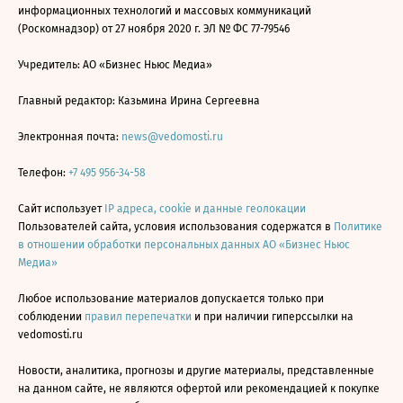
информационных технологий и массовых коммуникаций
(Роскомнадзор) от 27 ноября 2020 г. ЭЛ № ФС 77-79546
Учредитель: АО «Бизнес Ньюс Медиа»
Главный редактор: Казьмина Ирина Сергеевна
Электронная почта:
news@vedomosti.ru
Телефон:
+7 495 956-34-58
Сайт использует
IP адреса, cookie и данные геолокации
Пользователей сайта, условия использования содержатся в
Политике
в отношении обработки персональных данных АО «Бизнес Ньюс
Медиа»
Любое использование материалов допускается только при
соблюдении
правил перепечатки
и при наличии гиперссылки на
vedomosti.ru
Новости, аналитика, прогнозы и другие материалы, представленные
на данном сайте, не являются офертой или рекомендацией к покупке