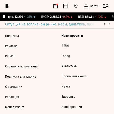
Войти
NY Бирж.
12,239
+1,31%
↑
IMOEX
2 281,31
-0,2%
↓
RTSI
874,64
-1,12%
↓
RG
Ситуация на топливном рынке: меры, динамика, прогнозы
Выб
Наши проекты
Подписка
ВЕДЫ
Реклама
Город
РФРИТ
Аналитика
Справочник компаний
Промышленность
Подписка для юр.лиц
Наука
О компании
Здоровье
Редакция
Конференции
Менеджмент