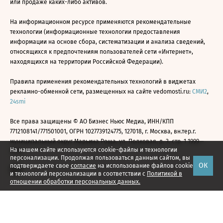
или продаже каких-либо активов.
На информационном ресурсе применяются рекомендательные
технологии (информационные технологии предоставления
информации на основе сбора, систематизации и анализа сведений,
относящихся к предпочтениям пользователей сети «Интернет»,
находящихся на территории Российской Федерации).
Правила применения рекомендательных технологий в виджетах
рекламно-обменной сети, размещенных на сайте vedomosti.ru:
СМИ2
,
24smi
Все права защищены © АО Бизнес Ньюс Медиа, ИНН/КПП
7712108141/771501001, ОГРН 1027739124775, 127018, г. Москва, вн.тер.г.
муниципальный округ Марьина Роща, ул. Полковая, д. 3, стр. 1 1999—
На нашем сайте используются cookie-файлы и технологии
2026
персонализации. Продолжая пользоваться данным сайтом, вы
ОК
подтверждаете свое
согласие
на использование файлов cookie
и технологий персонализации в соответствии с
Политикой в
отношении обработки персональных данных.