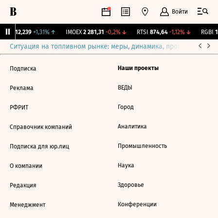
Войти
ирж.
12,239
+1,31%
↑
IMOEX
2 281,31
-0,2%
↓
RTSI
874,64
-1,12%
↓
RGBI
11
Ситуация на топливном рынке: меры, динамика, прогнозы
Выб
Наши проекты
Подписка
ВЕДЫ
Реклама
Город
РФРИТ
Аналитика
Справочник компаний
Промышленность
Подписка для юр.лиц
Наука
О компании
Здоровье
Редакция
Конференции
Менеджмент