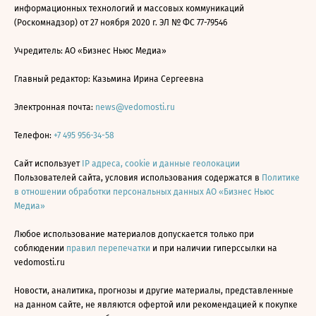
информационных технологий и массовых коммуникаций
(Роскомнадзор) от 27 ноября 2020 г. ЭЛ № ФС 77-79546
Учредитель: АО «Бизнес Ньюс Медиа»
Главный редактор: Казьмина Ирина Сергеевна
Электронная почта:
news@vedomosti.ru
Телефон:
+7 495 956-34-58
Сайт использует
IP адреса, cookie и данные геолокации
Пользователей сайта, условия использования содержатся в
Политике
в отношении обработки персональных данных АО «Бизнес Ньюс
Медиа»
Любое использование материалов допускается только при
соблюдении
правил перепечатки
и при наличии гиперссылки на
vedomosti.ru
Новости, аналитика, прогнозы и другие материалы, представленные
на данном сайте, не являются офертой или рекомендацией к покупке