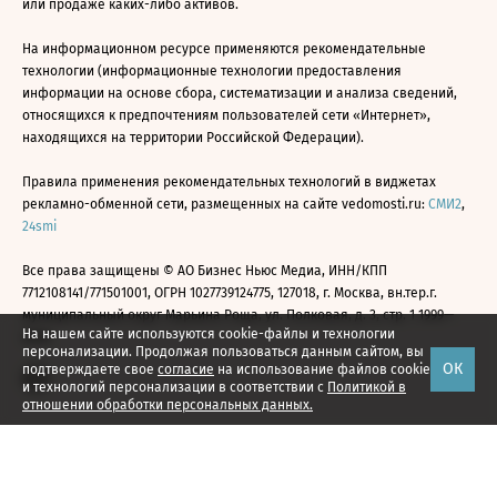
или продаже каких-либо активов.
На информационном ресурсе применяются рекомендательные
технологии (информационные технологии предоставления
информации на основе сбора, систематизации и анализа сведений,
относящихся к предпочтениям пользователей сети «Интернет»,
находящихся на территории Российской Федерации).
Правила применения рекомендательных технологий в виджетах
рекламно-обменной сети, размещенных на сайте vedomosti.ru:
СМИ2
,
24smi
Все права защищены © АО Бизнес Ньюс Медиа, ИНН/КПП
7712108141/771501001, ОГРН 1027739124775, 127018, г. Москва, вн.тер.г.
муниципальный округ Марьина Роща, ул. Полковая, д. 3, стр. 1 1999—
На нашем сайте используются cookie-файлы и технологии
2026
персонализации. Продолжая пользоваться данным сайтом, вы
ОК
подтверждаете свое
согласие
на использование файлов cookie
и технологий персонализации в соответствии с
Политикой в
отношении обработки персональных данных.