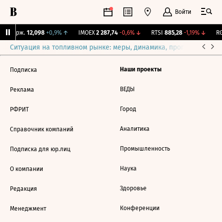
Войти
NY Бирж.
12,098
+0,9%
↑
IMOEX
2 287,74
-0,6%
↓
RTSI
885,28
-1,19%
↓
RG
Ситуация на топливном рынке: меры, динамика, прогнозы
Выб
Наши проекты
Подписка
ВЕДЫ
Реклама
Город
РФРИТ
Аналитика
Справочник компаний
Промышленность
Подписка для юр.лиц
Наука
О компании
Здоровье
Редакция
Конференции
Менеджмент