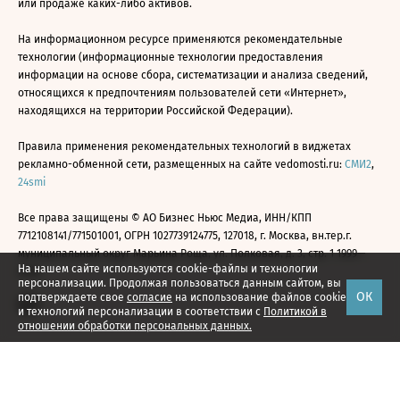
или продаже каких-либо активов.
На информационном ресурсе применяются рекомендательные
технологии (информационные технологии предоставления
информации на основе сбора, систематизации и анализа сведений,
относящихся к предпочтениям пользователей сети «Интернет»,
находящихся на территории Российской Федерации).
Правила применения рекомендательных технологий в виджетах
рекламно-обменной сети, размещенных на сайте vedomosti.ru:
СМИ2
,
24smi
Все права защищены © АО Бизнес Ньюс Медиа, ИНН/КПП
7712108141/771501001, ОГРН 1027739124775, 127018, г. Москва, вн.тер.г.
муниципальный округ Марьина Роща, ул. Полковая, д. 3, стр. 1 1999—
На нашем сайте используются cookie-файлы и технологии
2026
персонализации. Продолжая пользоваться данным сайтом, вы
ОК
подтверждаете свое
согласие
на использование файлов cookie
и технологий персонализации в соответствии с
Политикой в
отношении обработки персональных данных.