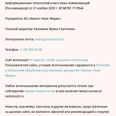
информационных технологий и массовых коммуникаций
(Роскомнадзор) от 27 ноября 2020 г. ЭЛ № ФС 77-79546
Учредитель: АО «Бизнес Ньюс Медиа»
Главный редактор: Казьмина Ирина Сергеевна
Электронная почта:
news@vedomosti.ru
Телефон:
+7 495 956-34-58
Сайт использует
IP адреса, cookie и данные геолокации
Пользователей сайта, условия использования содержатся в
Политике
в отношении обработки персональных данных АО «Бизнес Ньюс
Медиа»
Любое использование материалов допускается только при
соблюдении
правил перепечатки
и при наличии гиперссылки на
vedomosti.ru
Новости, аналитика, прогнозы и другие материалы, представленные
на данном сайте, не являются офертой или рекомендацией к покупке