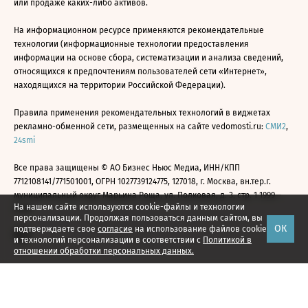
или продаже каких-либо активов.
На информационном ресурсе применяются рекомендательные
технологии (информационные технологии предоставления
информации на основе сбора, систематизации и анализа сведений,
относящихся к предпочтениям пользователей сети «Интернет»,
находящихся на территории Российской Федерации).
Правила применения рекомендательных технологий в виджетах
рекламно-обменной сети, размещенных на сайте vedomosti.ru:
СМИ2
,
24smi
Все права защищены © АО Бизнес Ньюс Медиа, ИНН/КПП
7712108141/771501001, ОГРН 1027739124775, 127018, г. Москва, вн.тер.г.
муниципальный округ Марьина Роща, ул. Полковая, д. 3, стр. 1 1999—
На нашем сайте используются cookie-файлы и технологии
2026
персонализации. Продолжая пользоваться данным сайтом, вы
ОК
подтверждаете свое
согласие
на использование файлов cookie
и технологий персонализации в соответствии с
Политикой в
отношении обработки персональных данных.