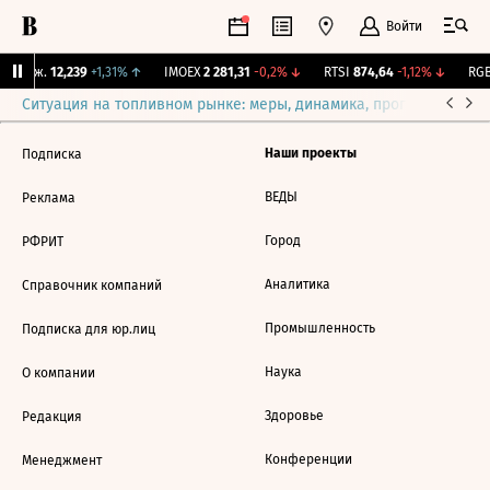
Войти
 Бирж.
12,239
+1,31%
↑
IMOEX
2 281,31
-0,2%
↓
RTSI
874,64
-1,12%
↓
RGB
Ситуация на топливном рынке: меры, динамика, прогнозы
Выб
Наши проекты
Подписка
ВЕДЫ
Реклама
Город
РФРИТ
Аналитика
Справочник компаний
Промышленность
Подписка для юр.лиц
Наука
О компании
Здоровье
Редакция
Конференции
Менеджмент