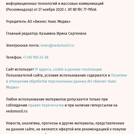
информационных технологий и массовых коммуникаций
(Роскомнадзор) от 27 ноября 2020 г. ЭЛ № ФС 77-79546
Учредитель: АО «Бизнес Ньюс Медиа»
Главный редактор: Казьмина Ирина Сергеевна
Электронная почта:
news@vedomosti.ru
Телефон:
+7 495 956-34-58
Сайт использует
IP адреса, cookie и данные геолокации
Пользователей сайта, условия использования содержатся в
Политике
в отношении обработки персональных данных АО «Бизнес Ньюс
Медиа»
Любое использование материалов допускается только при
соблюдении
правил перепечатки
и при наличии гиперссылки на
vedomosti.ru
Новости, аналитика, прогнозы и другие материалы, представленные
на данном сайте, не являются офертой или рекомендацией к покупке