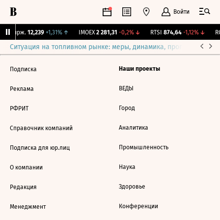
Войти
NY Бирж.
12,239
+1,31%
↑
IMOEX
2 281,31
-0,2%
↓
RTSI
874,64
-1,12%
↓
RG
Ситуация на топливном рынке: меры, динамика, прогнозы
Выб
Наши проекты
Подписка
ВЕДЫ
Реклама
Город
РФРИТ
Аналитика
Справочник компаний
Промышленность
Подписка для юр.лиц
Наука
О компании
Здоровье
Редакция
Конференции
Менеджмент