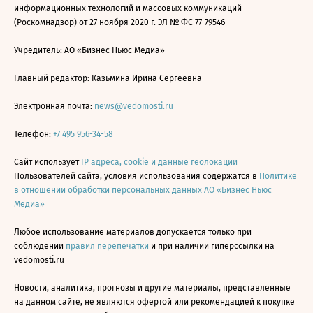
информационных технологий и массовых коммуникаций
(Роскомнадзор) от 27 ноября 2020 г. ЭЛ № ФС 77-79546
Учредитель: АО «Бизнес Ньюс Медиа»
Главный редактор: Казьмина Ирина Сергеевна
Электронная почта:
news@vedomosti.ru
Телефон:
+7 495 956-34-58
Сайт использует
IP адреса, cookie и данные геолокации
Пользователей сайта, условия использования содержатся в
Политике
в отношении обработки персональных данных АО «Бизнес Ньюс
Медиа»
Любое использование материалов допускается только при
соблюдении
правил перепечатки
и при наличии гиперссылки на
vedomosti.ru
Новости, аналитика, прогнозы и другие материалы, представленные
на данном сайте, не являются офертой или рекомендацией к покупке