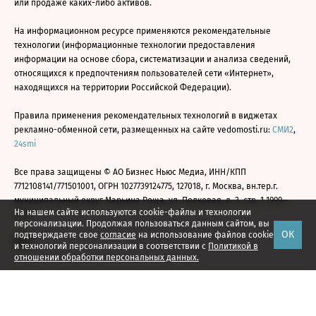
или продаже каких-либо активов.
На информационном ресурсе применяются рекомендательные
технологии (информационные технологии предоставления
информации на основе сбора, систематизации и анализа сведений,
относящихся к предпочтениям пользователей сети «Интернет»,
находящихся на территории Российской Федерации).
Правила применения рекомендательных технологий в виджетах
рекламно-обменной сети, размещенных на сайте vedomosti.ru:
СМИ2
,
24smi
Все права защищены © АО Бизнес Ньюс Медиа, ИНН/КПП
7712108141/771501001, ОГРН 1027739124775, 127018, г. Москва, вн.тер.г.
муниципальный округ Марьина Роща, ул. Полковая, д. 3, стр. 1 1999—
На нашем сайте используются cookie-файлы и технологии
2026
персонализации. Продолжая пользоваться данным сайтом, вы
ОК
подтверждаете свое
согласие
на использование файлов cookie
и технологий персонализации в соответствии с
Политикой в
отношении обработки персональных данных.