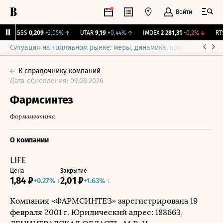
Войти
RGSS
0,209
+2,05%
↑
UTAR
9,19
+0,44%
↑
IMOEX
2 281,31
-0,2%
↓
RTSI
Ситуация на топливном рынке: меры, динамика, прогнозы
Выб
К справочнику компаний
Дата обновления: 09.08.2026
Фармсинтез
Фармацевтика
О компании
LIFE
Цена
Закрытие
1,84 ₽
2,01 ₽
0.27% ↑
1.63% ↑
Компания
«ФАРМСИНТЕЗ»
зарегистрирована
19
февраля 2001 г.
Юридический адрес: 188663,