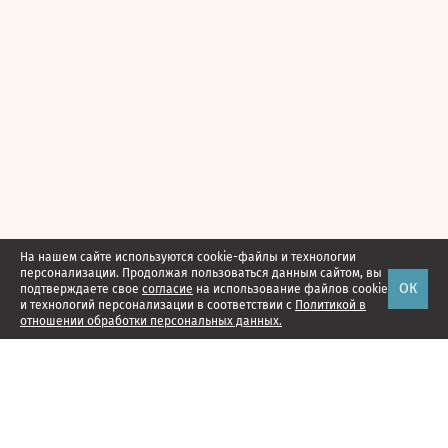
На нашем сайте используются cookie-файлы и технологии
персонализации. Продолжая пользоваться данным сайтом, вы
ОК
подтверждаете свое
согласие
на использование файлов cookie
и технологий персонализации в соответствии с
Политикой в
отношении обработки персональных данных.