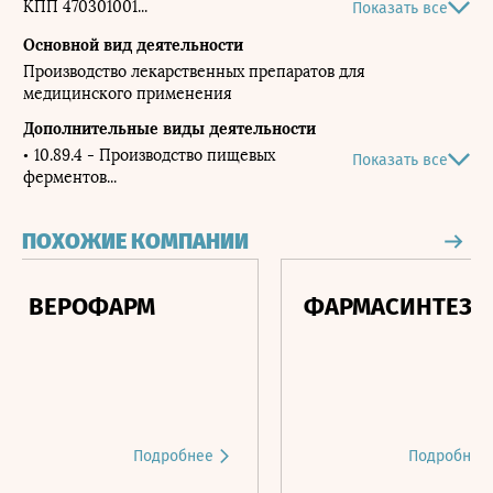
КПП 470301001
Показать все
ОКПО 43439835
Основной вид деятельности
Производство лекарственных препаратов для
ОКАТО 41212558000
медицинского применения
ОКТМО 41612158051
Дополнительные виды деятельности
ОКОГУ 4210011
10.89.4 - Производство пищевых
Показать все
ОКФС 34
ферментов
ОКПФ 12247
ПОХОЖИЕ КОМПАНИИ
РМ
ФАРМАСИНТЕЗ
ПСК
Подробнее
Подробнее