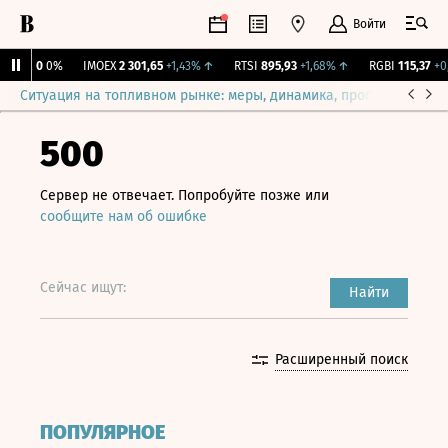
Войти
ирж.
0
0%
IMOEX
2 301,65
+1,43%
↑
RTSI
895,93
+1,68%
↑
RGBI
115,37
+0,
Ситуация на топливном рынке: меры, динамика, прогнозы
Выб
500
Сервер не отвечает. Попробуйте позже или
сообщите нам об ошибке
Сейчас ищут:
Найти
Расширенный поиск
ПОПУЛЯРНОЕ