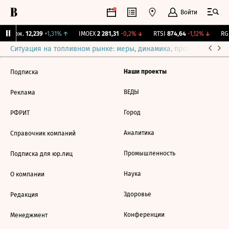
Войти
Y Бирж.
12,239
+1,31%
↑
IMOEX
2 281,31
-0,2%
↓
RTSI
874,64
-1,12%
↓
RGB
Ситуация на топливном рынке: меры, динамика, прогнозы
Выб
Наши проекты
Подписка
ВЕДЫ
Реклама
Город
РФРИТ
Аналитика
Справочник компаний
Промышленность
Подписка для юр.лиц
Наука
О компании
Здоровье
Редакция
Конференции
Менеджмент