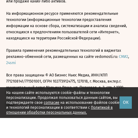
или продаже каких-либо активов.
На информационном ресурсе применяются рекомендательные
технологии (информационные технологии предоставления
информации на основе сбора, систематизации и анализа сведений,
относящихся к предпочтениям пользователей сети «Интернет»,
находящихся на территории Российской Федерации).
Правила применения рекомендательных технологий в виджетах
рекламно-обменной сети, размещенных на сайте vedomosti.ru:
СМИ2
,
24smi
Все права защищены © АО Бизнес Ньюс Медиа, ИНН/КПП
7712108141/771501001, ОГРН 1027739124775, 127018, г. Москва, вн.тер.г.
муниципальный округ Марьина Роща, ул. Полковая, д. 3, стр. 1 1999—
На нашем сайте используются cookie-файлы и технологии
2026
персонализации. Продолжая пользоваться данным сайтом, вы
ОК
подтверждаете свое
согласие
на использование файлов cookie
и технологий персонализации в соответствии с
Политикой в
отношении обработки персональных данных.