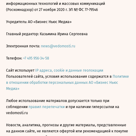
информационных технологий и массовых коммуникаций
(Роскомнадзор) от 27 ноября 2020 г. ЭЛ № ФС 77-79546
Учредитель: АО «Бизнес Ньюс Медиа»
Главный редактор: Казьмина Ирина Сергеевна
Электронная почта:
news@vedomosti.ru
Телефон:
+7 495 956-34-58
Сайт использует
IP адреса, cookie и данные геолокации
Пользователей сайта, условия использования содержатся в
Политике
в отношении обработки персональных данных АО «Бизнес Ньюс
Медиа»
Любое использование материалов допускается только при
соблюдении
правил перепечатки
и при наличии гиперссылки на
vedomosti.ru
Новости, аналитика, прогнозы и другие материалы, представленные
на данном сайте, не являются офертой или рекомендацией к покупке