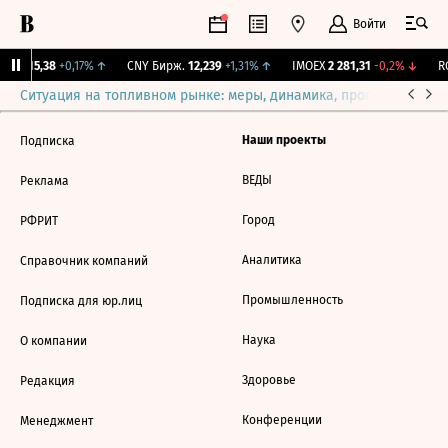
Войти
GBI
115,38
+0,17%
↑
CNY Бирж.
12,239
+1,31%
↑
IMOEX
2 281,31
-0,2%
↓
RG
Ситуация на топливном рынке: меры, динамика, прогнозы
Выб
Наши проекты
Подписка
ВЕДЫ
Реклама
Город
РФРИТ
Аналитика
Справочник компаний
Промышленность
Подписка для юр.лиц
Наука
О компании
Здоровье
Редакция
Конференции
Менеджмент