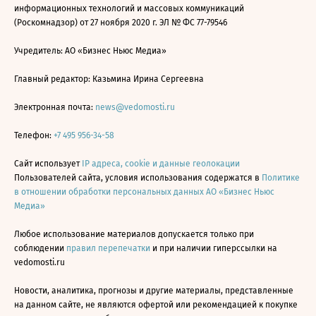
информационных технологий и массовых коммуникаций
(Роскомнадзор) от 27 ноября 2020 г. ЭЛ № ФС 77-79546
Учредитель: АО «Бизнес Ньюс Медиа»
Главный редактор: Казьмина Ирина Сергеевна
Электронная почта:
news@vedomosti.ru
Телефон:
+7 495 956-34-58
Сайт использует
IP адреса, cookie и данные геолокации
Пользователей сайта, условия использования содержатся в
Политике
в отношении обработки персональных данных АО «Бизнес Ньюс
Медиа»
Любое использование материалов допускается только при
соблюдении
правил перепечатки
и при наличии гиперссылки на
vedomosti.ru
Новости, аналитика, прогнозы и другие материалы, представленные
на данном сайте, не являются офертой или рекомендацией к покупке