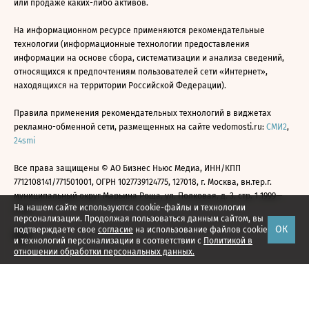
или продаже каких-либо активов.
На информационном ресурсе применяются рекомендательные
технологии (информационные технологии предоставления
информации на основе сбора, систематизации и анализа сведений,
относящихся к предпочтениям пользователей сети «Интернет»,
находящихся на территории Российской Федерации).
Правила применения рекомендательных технологий в виджетах
рекламно-обменной сети, размещенных на сайте vedomosti.ru:
СМИ2
,
24smi
Все права защищены © АО Бизнес Ньюс Медиа, ИНН/КПП
7712108141/771501001, ОГРН 1027739124775, 127018, г. Москва, вн.тер.г.
муниципальный округ Марьина Роща, ул. Полковая, д. 3, стр. 1 1999—
На нашем сайте используются cookie-файлы и технологии
2026
персонализации. Продолжая пользоваться данным сайтом, вы
ОК
подтверждаете свое
согласие
на использование файлов cookie
и технологий персонализации в соответствии с
Политикой в
отношении обработки персональных данных.