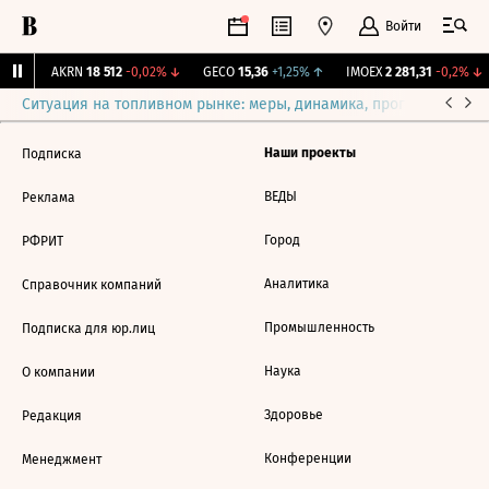
Войти
1%
↑
AKRN
18 512
-0,02%
↓
GECO
15,36
+1,25%
↑
IMOEX
2 281,31
-0,2%
↓
Ситуация на топливном рынке: меры, динамика, прогнозы
Выб
Наши проекты
Подписка
ВЕДЫ
Реклама
Город
РФРИТ
Аналитика
Справочник компаний
Промышленность
Подписка для юр.лиц
Наука
О компании
Здоровье
Редакция
Конференции
Менеджмент