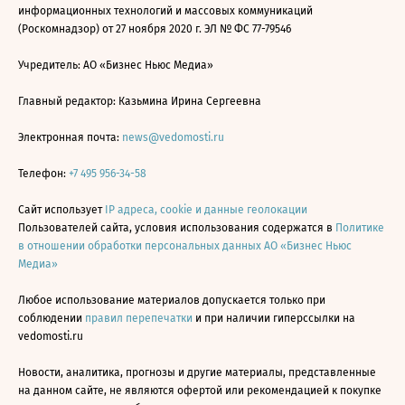
информационных технологий и массовых коммуникаций
(Роскомнадзор) от 27 ноября 2020 г. ЭЛ № ФС 77-79546
Учредитель: АО «Бизнес Ньюс Медиа»
Главный редактор: Казьмина Ирина Сергеевна
Электронная почта:
news@vedomosti.ru
Телефон:
+7 495 956-34-58
Сайт использует
IP адреса, cookie и данные геолокации
Пользователей сайта, условия использования содержатся в
Политике
в отношении обработки персональных данных АО «Бизнес Ньюс
Медиа»
Любое использование материалов допускается только при
соблюдении
правил перепечатки
и при наличии гиперссылки на
vedomosti.ru
Новости, аналитика, прогнозы и другие материалы, представленные
на данном сайте, не являются офертой или рекомендацией к покупке