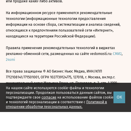
или продаже каких-либо активов.
На информационном ресурсе применяются рекомендательные
технологии (информационные технологии предоставления
информации на основе сбора, систематизации и анализа сведений,
относящихся к предпочтениям пользователей сети «Интернет»,
находящихся на территории Российской Федерации).
Правила применения рекомендательных технологий в виджетах
рекламно-обменной сети, размещенных на сайте vedomosti.ru:
СМИ2
,
24smi
Все права защищены © АО Бизнес Ньюс Медиа, ИНН/КПП
7712108141/771501001, ОГРН 1027739124775, 127018, г. Москва, вн.тер.г.
муниципальный округ Марьина Роща, ул. Полковая, д. 3, стр. 1 1999—
На нашем сайте используются cookie-файлы и технологии
2026
персонализации. Продолжая пользоваться данным сайтом, вы
ОК
подтверждаете свое
согласие
на использование файлов cookie
и технологий персонализации в соответствии с
Политикой в
отношении обработки персональных данных.