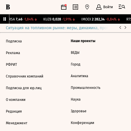
Войти
ARSA
7,46
-1,84%
↓
KUZB
0,028
-1,91%
↓
IMOEX
2 282,34
-0,84%
↓
RTS
Ситуация на топливном рынке: меры, динамика, прогнозы
Выб
Наши проекты
Подписка
ВЕДЫ
Реклама
Город
РФРИТ
Аналитика
Справочник компаний
Промышленность
Подписка для юр.лиц
Наука
О компании
Здоровье
Редакция
Конференции
Менеджмент