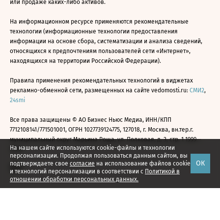
или продаже каких-либо активов.
На информационном ресурсе применяются рекомендательные
технологии (информационные технологии предоставления
информации на основе сбора, систематизации и анализа сведений,
относящихся к предпочтениям пользователей сети «Интернет»,
находящихся на территории Российской Федерации).
Правила применения рекомендательных технологий в виджетах
рекламно-обменной сети, размещенных на сайте vedomosti.ru:
СМИ2
,
24smi
Все права защищены © АО Бизнес Ньюс Медиа, ИНН/КПП
7712108141/771501001, ОГРН 1027739124775, 127018, г. Москва, вн.тер.г.
муниципальный округ Марьина Роща, ул. Полковая, д. 3, стр. 1 1999—
На нашем сайте используются cookie-файлы и технологии
2026
персонализации. Продолжая пользоваться данным сайтом, вы
ОК
подтверждаете свое
согласие
на использование файлов cookie
и технологий персонализации в соответствии с
Политикой в
отношении обработки персональных данных.