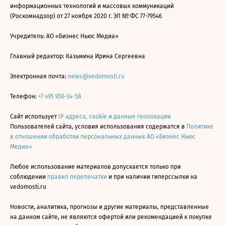
информационных технологий и массовых коммуникаций
(Роскомнадзор) от 27 ноября 2020 г. ЭЛ № ФС 77-79546
Учредитель: АО «Бизнес Ньюс Медиа»
Главный редактор: Казьмина Ирина Сергеевна
Электронная почта:
news@vedomosti.ru
Телефон:
+7 495 956-34-58
Сайт использует
IP адреса, cookie и данные геолокации
Пользователей сайта, условия использования содержатся в
Политике
в отношении обработки персональных данных АО «Бизнес Ньюс
Медиа»
Любое использование материалов допускается только при
соблюдении
правил перепечатки
и при наличии гиперссылки на
vedomosti.ru
Новости, аналитика, прогнозы и другие материалы, представленные
на данном сайте, не являются офертой или рекомендацией к покупке