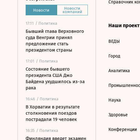
Справочник ко
Новости
Новости
компаний
17:11
/ Политика
Наши проек
Бывший глава Верховного
суда Венгрии принял
ВЕДЫ
предложение стать
президентом страны
Город
17:01
/ Политика
Состояние бывшего
Аналитика
президента США Джо
Байдена ухудшилось из-за
Промышленнос
рака
16:46
/ Политика
Наука
В Хорватии в результате
столкновения поездов
Здоровье
пострадали 19 человек
Конференции
16:35
/ Политика
Финляндия введет экзамен