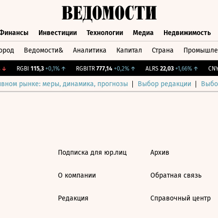
Финансы
Инвестиции
Технологии
Медиа
Недвижимость
ород
Ведомости&
Аналитика
Капитал
Страна
Промышле
а
Финансы
Инвестиции
Технологии
Медиа
Недвижимос
↓
RGBI
115,3
+0,1%
↑
RGBITR
777,14
+0,2%
↑
ALRS
22,03
+1,66%
↑
CNY 
ивном рынке: меры, динамика, прогнозы
Выбор редакции
Выбо
Подписка для юр.лиц
Архив
О компании
Обратная связь
Редакция
Справочный центр