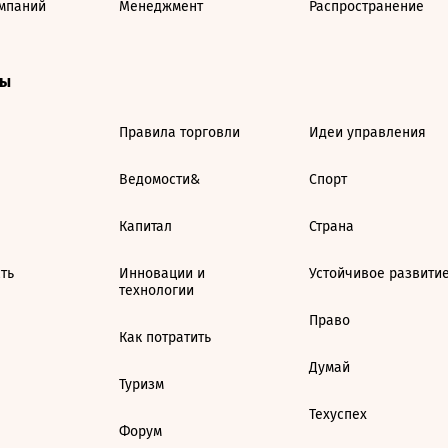
мпаний
Менеджмент
Распространение
ты
Правила торговли
Идеи управления
Ведомости&
Спорт
Капитал
Страна
ть
Инновации и
Устойчивое развити
технологии
Право
Как потратить
Думай
Туризм
Техуспех
Форум