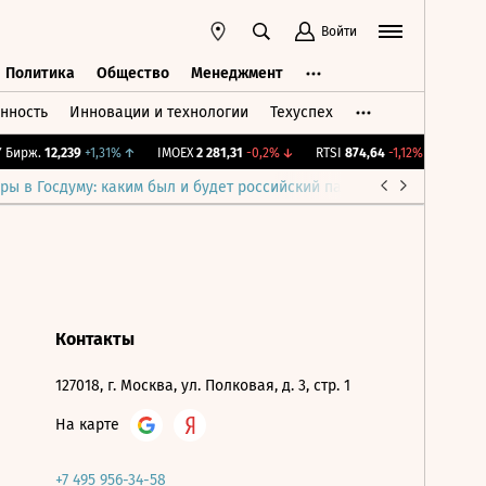
Войти
Политика
Общество
Менеджмент
нность
Инновации и технологии
Техуспех
ть
Политика
Общество
Менеджмент
Бирж.
12,239
+1,31%
↑
IMOEX
2 281,31
-0,2%
↓
RTSI
874,64
-1,12%
↓
RGBI
ры в Госдуму: каким был и будет российский парламент
Война н
Контакты
127018, г. Москва, ул. Полковая, д. 3, стр. 1
На карте
+7 495 956-34-58