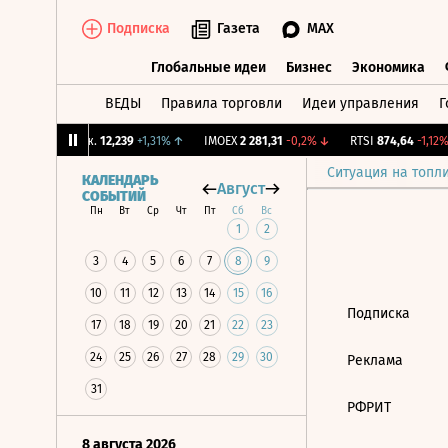
Подписка
Газета
MAX
Глобальные идеи
Бизнес
Экономика
ВЕДЫ
Правила торговли
Идеи управления
Г
Глобальные идеи
Бизнес
Экономик
↑
CNY Бирж.
12,239
+1,31%
↑
IMOEX
2 281,31
-0,2%
↓
RTSI
874,64
-1,12%
Ситуация на топл
КАЛЕНДАРЬ
Август
СОБЫТИЙ
Пн
Вт
Ср
Чт
Пт
Сб
Вс
1
2
3
4
5
6
7
8
9
10
11
12
13
14
15
16
Подписка
17
18
19
20
21
22
23
24
25
26
27
28
29
30
Реклама
31
РФРИТ
8 августа 2026