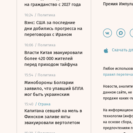
Премия Импул
на гражданство с 2027 года
16:24
/ Политика
Вэнс: США за последние
дни добились прогресса на
переговорах с Ираном
16:06
/ Политика
Скачать дл
Власти Китая эвакуировали
более 420 000 жителей
перед приходом тайфуна
Любое использов
правил перепеч
15:54
/ Политика
Минобороны Болгарии
Новости, аналити
заявило, что упавший БПЛА
данном сайте, не
мог быть украинским
продаже каких-л
15:40
/
Страна
Капитана севшей на мель в
На информацион
Финском заливе яхты
технологии (инф
эвакуировали вертолетом
на основе сбора,
предпочтениям п