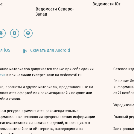
ьс
Ведомости Юг
Ведомости Северо-
Запад
я iOS
Скачать для Android
ание материалов допускается только при соблюдении
Сетевое изд
атки
и при наличии гиперссылки на vedomosti.ru
Решение Фе
ка, прогнозы и другие материалы, представленные на
информацио
 являются офертой или рекомендацией к покупке или
от 27 ноября
ибо активов.
Учредитель
ном ресурсе применяются рекомендательные
ормационные технологии предоставления информации
Главный ре
 систематизации и анализа сведений, относящихся к
ользователей сети «Интернет», находящихся на
Электронна